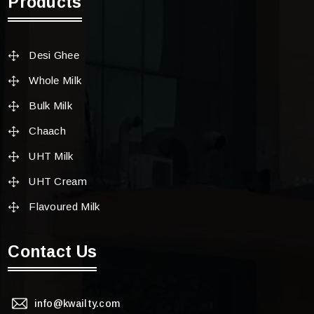
Products
Desi Ghee
Whole Milk
Bulk Milk
Chaach
UHT Milk
UHT Cream
Flavoured Milk
Contact Us
info@kwailty.com