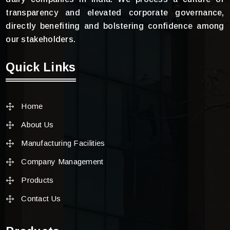
transparency and elevated corporate governance,
directly benefiting and bolstering confidence among
our stakeholders.
Quick Links
Home
About Us
Manufacturing Facilities
Company Management
Products
Contact Us