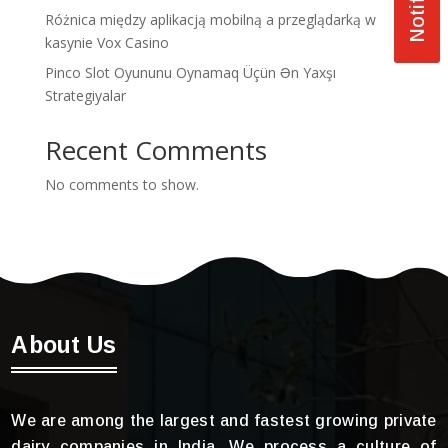
Różnica między aplikacją mobilną a przeglądarką w
kasynie Vox Casino
Pinco Slot Oyununu Oynamaq Üçün Ən Yaxşı
Strategiyalar
Recent Comments
No comments to show.
About Us
We are among the largest and fastest growing private
dairy companies in India. We process a culture of