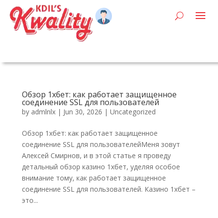
Обзор 1хбет: как работает защищенное
соединение SSL для пользователей
by
admlnlx
|
Jun 30, 2026
|
Uncategorized
Обзор 1хбет: как работает защищенное
соединение SSL для пользователейМеня зовут
Алексей Смирнов, и в этой статье я проведу
детальный обзор казино 1хбет, уделяя особое
внимание тому, как работает защищенное
соединение SSL для пользователей. Казино 1хбет –
это...