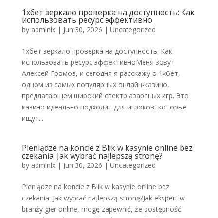
1хбет зеркало проверка на доступность: Как
использовать ресурс эффективно
by
admlnlx
|
Jun 30, 2026
|
Uncategorized
1хбет зеркало проверка на доступность: Как
использовать ресурс эффективноМеня зовут
Алексей Громов, и сегодня я расскажу о 1хбет,
одном из самых популярных онлайн-казино,
предлагающем широкий спектр азартных игр. Это
казино идеально подходит для игроков, которые
ищут...
Pieniądze na koncie z Blik w kasynie online bez
czekania: Jak wybrać najlepszą stronę?
by
admlnlx
|
Jun 30, 2026
|
Uncategorized
Pieniądze na koncie z Blik w kasynie online bez
czekania: Jak wybrać najlepszą stronę?Jak ekspert w
branży gier online, mogę zapewnić, że dostępność