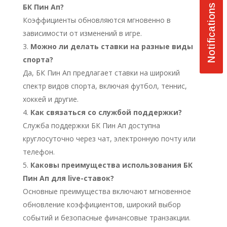
БК Пин Ап?
Notifications
Коэффициенты обновляются мгновенно в
зависимости от изменений в игре.
Можно ли делать ставки на разные виды
спорта?
Да, БК Пин Ап предлагает ставки на широкий
спектр видов спорта, включая футбол, теннис,
хоккей и другие.
Как связаться со службой поддержки?
Служба поддержки БК Пин Ап доступна
круглосуточно через чат, электронную почту или
телефон.
Каковы преимущества использования БК
Пин Ап для live-ставок?
Основные преимущества включают мгновенное
обновление коэффициентов, широкий выбор
событий и безопасные финансовые транзакции.