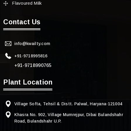
Flavoured Milk
Contact Us
info@kwailty.com
+91-9718995816
+91-9718990765
Plant Location
Village Softa, Tehsil & Distt. Palwal, Haryana-121004
Khasra No. 902, Village Mumrejpur, Dibai Bulandshahr
Road, Bulandshahr U.P.