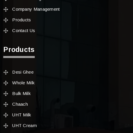
Company Management
Products
Contact Us
Products
Desi Ghee
Whole Milk
Bulk Milk
Chaach
UHT Milk
UHT Cream