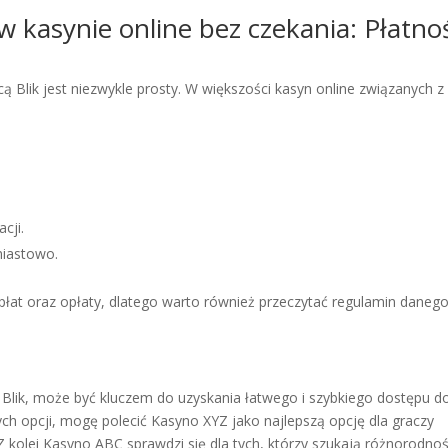
 w kasynie online bez czekania: Płatno
Blik jest niezwykle prosty. W większości kasyn online związanych z 
cji.
miastowo.
at oraz opłaty, dlatego warto również przeczytać regulamin daneg
 Blik, może być kluczem do uzyskania łatwego i szybkiego dostępu d
ch opcji, mogę polecić Kasyno XYZ jako najlepszą opcję dla graczy
 kolei Kasyno ABC sprawdzi się dla tych, którzy szukają różnorodnoś