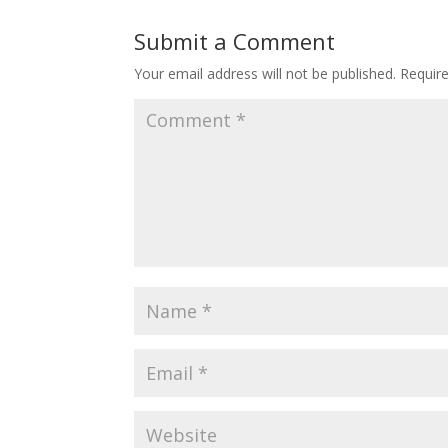
Submit a Comment
Your email address will not be published.
Requir