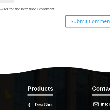
owser for the next time I comment.
Products
Conta
info
Desi Ghee