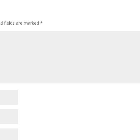
ed fields are marked
*