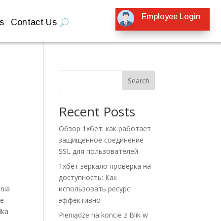
Employee Login
s
Contact Us
Search
Recent Posts
Обзор 1хбет: как работает
защищенное соединение
SSL для пользователей
1хбет зеркало проверка на
доступность: Как
ania
использовать ресурс
je
эффективно
lka
Pieniądze na koncie z Blik w