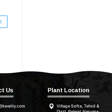
ct Us
Plant Location
@kwailty.com
Village Softa, Tehsil &
Distt. Palwal, Haryana-