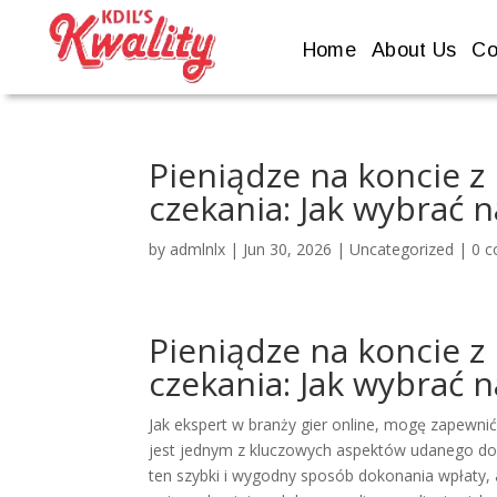
Home
About Us
Co
Pieniądze na koncie z 
czekania: Jak wybrać n
by
admlnlx
|
Jun 30, 2026
|
Uncategorized
|
0 
Pieniądze na koncie z 
czekania: Jak wybrać n
Jak ekspert w branży gier online, mogę zapewnić
jest jednym z kluczowych aspektów udanego doś
ten szybki i wygodny sposób dokonania wpłaty, 