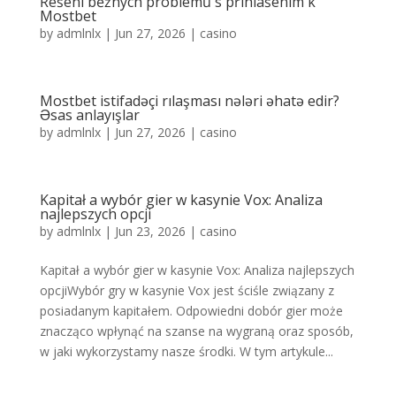
Řešení běžných problémů s přihlášením k
Mostbet
by
admlnlx
|
Jun 27, 2026
|
casino
Mostbet istifadəçi rılaşması nələri əhatə edir?
Əsas anlayışlar
by
admlnlx
|
Jun 27, 2026
|
casino
Kapitał a wybór gier w kasynie Vox: Analiza
najlepszych opcji
by
admlnlx
|
Jun 23, 2026
|
casino
Kapitał a wybór gier w kasynie Vox: Analiza najlepszych
opcjiWybór gry w kasynie Vox jest ściśle związany z
posiadanym kapitałem. Odpowiedni dobór gier może
znacząco wpłynąć na szanse na wygraną oraz sposób,
w jaki wykorzystamy nasze środki. W tym artykule...