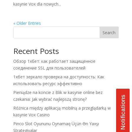
kasynie Vox dla nowych...
« Older Entries
Search
Recent Posts
Обзор 1хбет: как работает защищенное
соединение SSL для пользователей
1хбет зеркало проверка на доступность: Как
использовать ресурс эффективно
Pieniądze na koncie z Blik w kasynie online bez
Notifications
czekania: Jak wybrać najlepszą stronę?
Różnica między aplikacją mobilną a przeglądarką w
kasynie Vox Casino
Pinco Slot Oyununu Oynamaq Üçün Ən Yaxşı
Strategiyalar