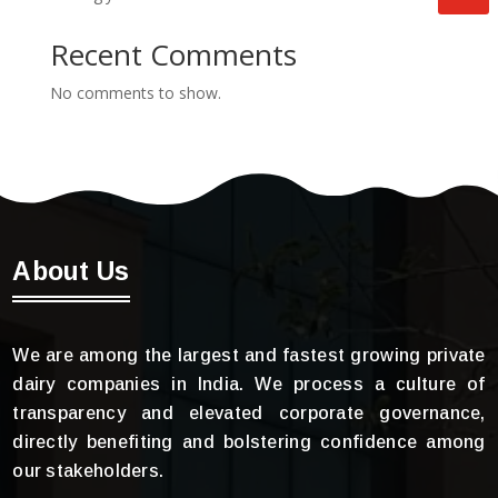
Recent Comments
No comments to show.
About Us
We are among the largest and fastest growing private
dairy companies in India. We process a culture of
transparency and elevated corporate governance,
directly benefiting and bolstering confidence among
our stakeholders.