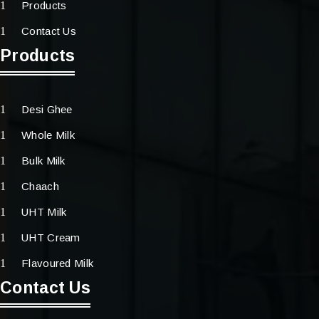
Products
Contact Us
Products
Desi Ghee
Whole Milk
Bulk Milk
Chaach
UHT Milk
UHT Cream
Flavoured Milk
Contact Us