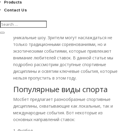
Products
году?
Contact Us
В 2023 году букмекерская контора Мосбет
предлагает широкий спектр спортивных событий
для ставок, включая популярные виды спорта и
уникальные шоу. Зрители могут наслаждаться не
только традиционными соревнованиями, но и
экзотическими событиями, которые привлекают
внимание любителей ставок. В данной статье мы
подробно рассмотрим доступные спортивные
дисциплины и освятим ключевые события, которые
нельзя пропустить в этом году.
Популярные виды спорта
Мосбет предлагает разнообразные спортивные
дисциплины, охватывающие как локальные, так и
международные события. Вот некоторые из
основных направлений ставок:
Футбол