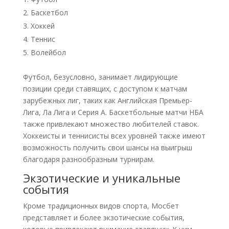
Баскетбол
Хоккей
Теннис
Волейбол
Футбол, безусловно, занимает лидирующие
позиции среди ставящих, с доступом к матчам
зарубежных лиг, таких как Английская Премьер-
Лига, Ла Лига и Серия А. Баскетбольные матчи НБА
также привлекают множество любителей ставок.
Хоккеисты и теннисисты всех уровней также имеют
возможность получить свои шансы на выигрыш
благодаря разнообразным турнирам.
Экзотические и уникальные
события
Кроме традиционных видов спорта, Мосбет
представляет и более экзотические события,