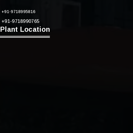
+91-9718995816
+91-9718990765
Plant Location