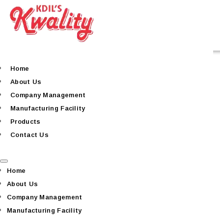
Home
Обзор: какие
About Us
спортивные события
Company Management
Manufacturing Facility
есть в БК Мосбет в 2023
Products
году?
Contact Us
by
admlnlx
|
Jun 22, 2026
|
Uncategorized
|
0
comments
Home
Обзор: какие
About Us
спортивные события
Company Management
есть в БК Мосбет в 2023
Manufacturing Facility