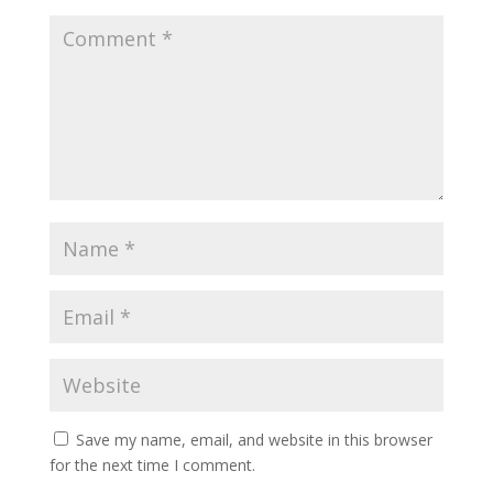
Save my name, email, and website in this browser
for the next time I comment.