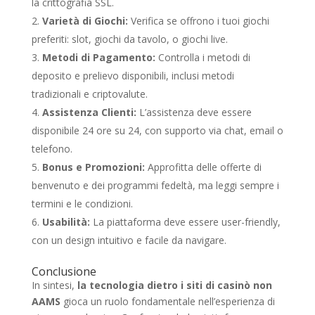
la crittografia SSL.
Varietà di Giochi:
Verifica se offrono i tuoi giochi
preferiti: slot, giochi da tavolo, o giochi live.
Metodi di Pagamento:
Controlla i metodi di
deposito e prelievo disponibili, inclusi metodi
tradizionali e criptovalute.
Assistenza Clienti:
L’assistenza deve essere
disponibile 24 ore su 24, con supporto via chat, email o
telefono.
Bonus e Promozioni:
Approfitta delle offerte di
benvenuto e dei programmi fedeltà, ma leggi sempre i
termini e le condizioni.
Usabilità:
La piattaforma deve essere user-friendly,
con un design intuitivo e facile da navigare.
Conclusione
In sintesi,
la tecnologia dietro i siti di casinò non
AAMS
gioca un ruolo fondamentale nell’esperienza di