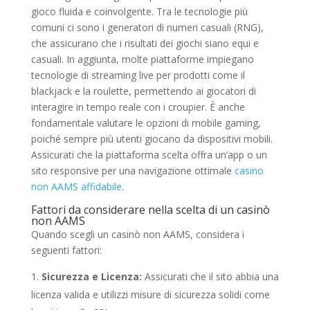
gioco fluida e coinvolgente. Tra le tecnologie più
comuni ci sono i generatori di numeri casuali (RNG),
che assicurano che i risultati dei giochi siano equi e
casuali. In aggiunta, molte piattaforme impiegano
tecnologie di streaming live per prodotti come il
blackjack e la roulette, permettendo ai giocatori di
interagire in tempo reale con i croupier. È anche
fondamentale valutare le opzioni di mobile gaming,
poiché sempre più utenti giocano da dispositivi mobili.
Assicurati che la piattaforma scelta offra un’app o un
sito responsive per una navigazione ottimale
casino
non AAMS affidabile
.
Fattori da considerare nella scelta di un casinò
non AAMS
Quando scegli un casinò non AAMS, considera i
seguenti fattori:
Sicurezza e Licenza:
Assicurati che il sito abbia una
licenza valida e utilizzi misure di sicurezza solidi come