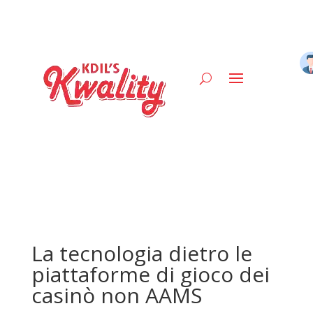
La tecnologia dietro le
piattaforme di gioco dei
casinò non AAMS