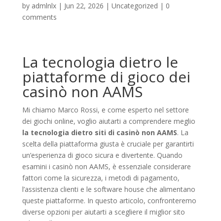
by
admlnlx
|
Jun 22, 2026
|
Uncategorized
|
0
comments
La tecnologia dietro le
piattaforme di gioco dei
casinò non AAMS
Mi chiamo Marco Rossi, e come esperto nel settore
dei giochi online, voglio aiutarti a comprendere meglio
la tecnologia dietro siti di casinò non AAMS
. La
scelta della piattaforma giusta è cruciale per garantirti
un’esperienza di gioco sicura e divertente. Quando
esamini i casinò non AAMS, è essenziale considerare
fattori come la sicurezza, i metodi di pagamento,
l’assistenza clienti e le software house che alimentano
queste piattaforme. In questo articolo, confronteremo
diverse opzioni per aiutarti a scegliere il miglior sito