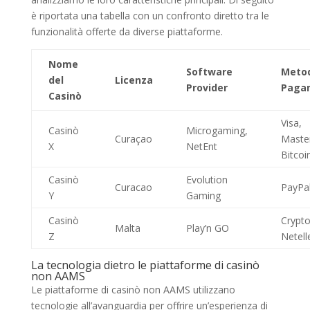
è riportata una tabella con un confronto diretto tra le
funzionalità offerte da diverse piattaforme.
Nome
Software
Metod
del
Licenza
Provider
Paga
Casinò
Visa,
Casinò
Microgaming,
Curaçao
Maste
X
NetEnt
Bitcoi
Casinò
Evolution
Curacao
PayPal,
Y
Gaming
Casinò
Crypto
Malta
Play’n GO
Z
Netell
La tecnologia dietro le piattaforme di casinò
non AAMS
Le piattaforme di casinò non AAMS utilizzano
tecnologie all’avanguardia per offrire un’esperienza di