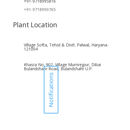
+91-9718995816
+91-9718990765
Plant Location
Village Softa, Tehsil & Distt. Palwal, Haryana-
121004
Khasra No. 902, Village Mumrejpur, Dibai
Bulandshahr Road, Bulandshahr U.P.
Notifications
Copyright © 2023 Kwality Limited. All Rights Reserved |