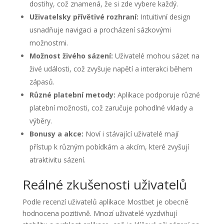
dostihy, což znamená, že si zde vybere každý.
Uživatelsky přívětivé rozhraní:
Intuitivní design
usnadňuje navigaci a procházení sázkovými
možnostmi.
Možnost živého sázení:
Uživatelé mohou sázet na
živé události, což zvyšuje napětí a interakci během
zápasů.
Různé platební metody:
Aplikace podporuje různé
platební možnosti, což zaručuje pohodlné vklady a
výběry.
Bonusy a akce:
Noví i stávající uživatelé mají
přístup k různým pobídkám a akcím, které zvyšují
atraktivitu sázení.
Reálné zkušenosti uživatelů
Podle recenzí uživatelů aplikace Mostbet je obecně
hodnocena pozitivně. Mnozí uživatelé vyzdvihují