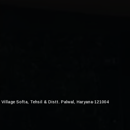
Village Softa, Tehsil & Distt. Palwal, Haryana-121004