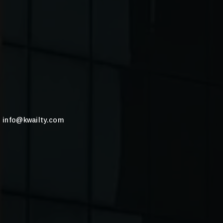
info@kwailty.com