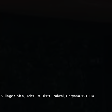
Village Softa, Tehsil & Distt. Palwal, Haryana-121004