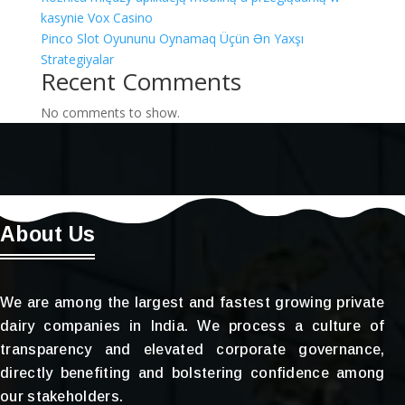
kasynie Vox Casino
Pinco Slot Oyununu Oynamaq Üçün Ən Yaxşı
Strategiyalar
Recent Comments
No comments to show.
About Us
We are among the largest and fastest growing private
dairy companies in India. We process a culture of
transparency and elevated corporate governance,
directly benefiting and bolstering confidence among
our stakeholders.