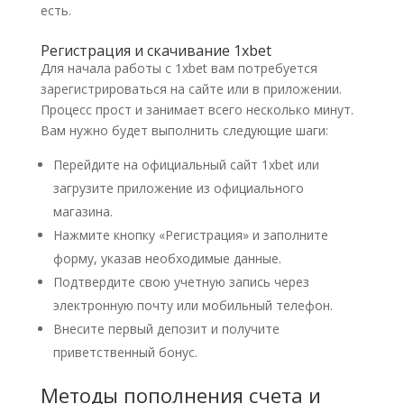
есть.
Регистрация и скачивание 1xbet
Для начала работы с 1xbet вам потребуется
зарегистрироваться на сайте или в приложении.
Процесс прост и занимает всего несколько минут.
Вам нужно будет выполнить следующие шаги:
Перейдите на официальный сайт 1xbet или
загрузите приложение из официального
магазина.
Нажмите кнопку «Регистрация» и заполните
форму, указав необходимые данные.
Подтвердите свою учетную запись через
электронную почту или мобильный телефон.
Внесите первый депозит и получите
приветственный бонус.
Методы пополнения счета и