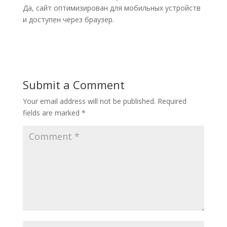
Да, сайт оптимизирован для мобильных устройств
и доступен через браузер.
Submit a Comment
Your email address will not be published.
Required
fields are marked
*