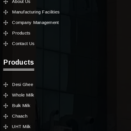
About Us
Manufacturing Facilities
Company Management
Products
Contact Us
Products
Desi Ghee
Whole Milk
Bulk Milk
Chaach
UHT Milk