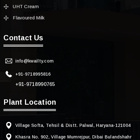
UHT Cream
Flavoured Milk
Contact Us
info@kwailty.com
+91-9718995816
+91-9718990765
Plant Location
Village Softa, Tehsil & Distt. Palwal, Haryana-121004
Khasra No. 902, Village Mumrejpur, Dibai Bulandshahr