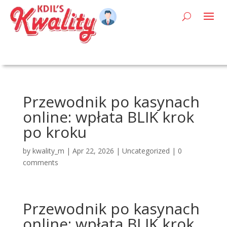
Przewodnik po kasynach
online: wpłata BLIK krok
po kroku
by
kwality_m
|
Apr 22, 2026
|
Uncategorized
|
0
comments
Przewodnik po kasynach
online: wpłata BLIK krok