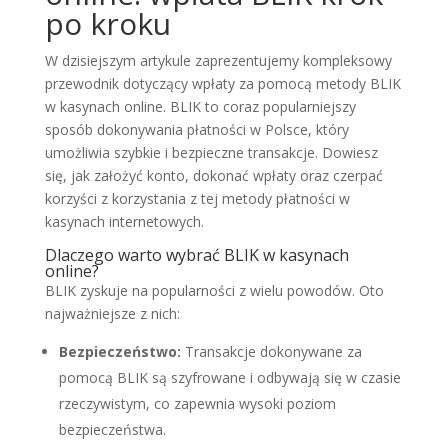
po kroku
W dzisiejszym artykule zaprezentujemy kompleksowy
przewodnik dotyczący wpłaty za pomocą metody BLIK
w kasynach online. BLIK to coraz popularniejszy
sposób dokonywania płatności w Polsce, który
umożliwia szybkie i bezpieczne transakcje. Dowiesz
się, jak założyć konto, dokonać wpłaty oraz czerpać
korzyści z korzystania z tej metody płatności w
kasynach internetowych.
Dlaczego warto wybrać BLIK w kasynach
online?
BLIK zyskuje na popularności z wielu powodów. Oto
najważniejsze z nich:
Bezpieczeństwo:
Transakcje dokonywane za
pomocą BLIK są szyfrowane i odbywają się w czasie
rzeczywistym, co zapewnia wysoki poziom
bezpieczeństwa.