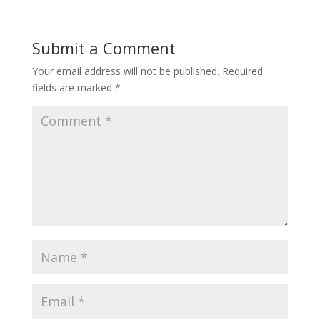
Submit a Comment
Your email address will not be published.
Required
fields are marked
*