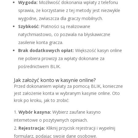
Wygoda:
Możliwość dokonania wpłaty z telefonu
sprawia, że korzystanie z tej metody jest niezwykle
wygodne, zwłaszcza dla graczy mobilnych.
Szybkość:
Płatności są realizowane
natychmiastowo, co pozwala na błyskawiczne
zasilenie konta gracza.
Brak dodatkowych opłat:
Większość kasyn online
nie pobiera prowizji za wpłaty dokonane za
pośrednictwem BLIK.
Jak założyć konto w kasynie online?
Przed dokonaniem wpłaty za pomocą BLIK, konieczne
jest założenie konta w wybranym kasynie online. Oto
krok po kroku, jak to zrobić:
Wybór kasyna:
Wybierz zaufane kasyno
internetowe o pozytywnych opiniach.
Rejestracja:
Kliknij przycisk rejestracji i wypełnij
formularz, podając swoje dane osobowe.