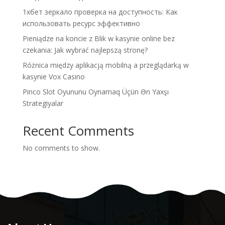
:
1хбет зеркало проверка на доступность: Как
использовать ресурс эффективно
Pieniądze na koncie z Blik w kasynie online bez
czekania: Jak wybrać najlepszą stronę?
Różnica między aplikacją mobilną a przeglądarką w
kasynie Vox Casino
Pinco Slot Oyununu Oynamaq Üçün Ən Yaxşı
Strategiyalar
Recent Comments
No comments to show.