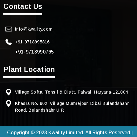
Contact Us
info@kwailty.com
+91-9718995816
+91-9718990765
Plant Location
Village Softa, Tehsil & Distt. Palwal, Haryana-121004
Khasra No. 902, Village Mumrejpur, Dibai Bulandshahr
Road, Bulandshahr U.P.
Copyright © 2023 Kwality Limited. All Rights Reserved |