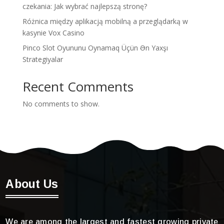
czekania: Jak wybrać najlepszą stronę?
Różnica między aplikacją mobilną a przeglądarką w
kasynie Vox Casino
Pinco Slot Oyununu Oynamaq Üçün Ən Yaxşı
Strategiyalar
Recent Comments
No comments to show.
About Us
We are among the largest and fastest growing private