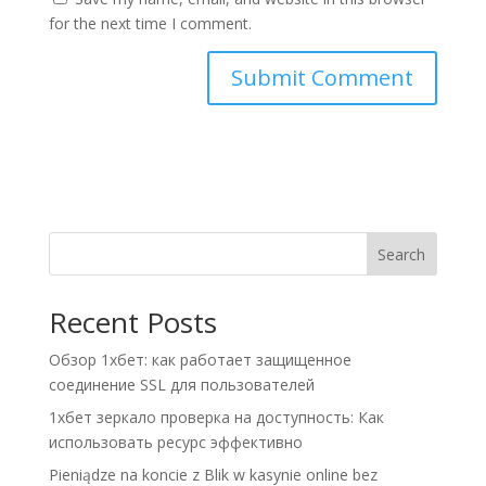
for the next time I comment.
A
l
t
e
r
n
Search
a
t
Recent Posts
i
v
Обзор 1хбет: как работает защищенное
e
соединение SSL для пользователей
:
1хбет зеркало проверка на доступность: Как
использовать ресурс эффективно
Pieniądze na koncie z Blik w kasynie online bez