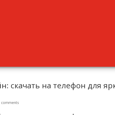
н: скачать на телефон для яр
0 comments