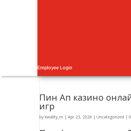
Employee Login
Пин Ап казино онлай
игр
by
kwality_m
|
Apr 23, 2026
|
Uncategorized
|