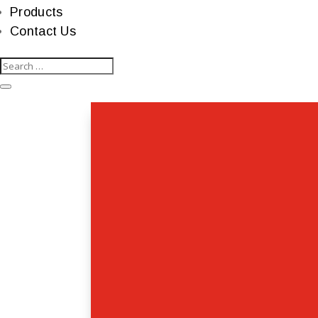
Products
Contact Us