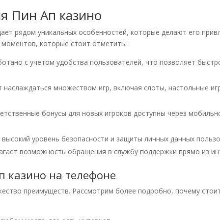
я Пин Ап казино
ает рядом уникальных особенностей, которые делают его при
 моментов, которые стоит отметить:
отано с учетом удобства пользователей, что позволяет быстр
 наслаждаться множеством игр, включая слоты, настольные иг
ветственные бонусы для новых игроков доступны через мобильн
высокий уровень безопасности и защиты личных данных пользо
гает возможность обращения в службу поддержки прямо из ин
п казино на телефоне
ожество преимуществ. Рассмотрим более подробно, почему стои