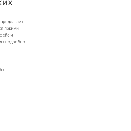
ких
 предлагает
ся яркими
фейс и
 мы подробно
бы