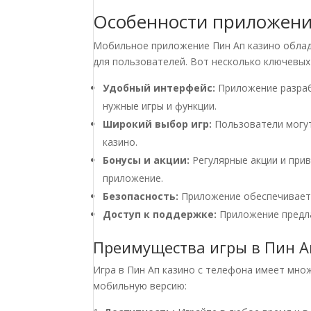
Особенности приложени
Мобильное приложение Пин Ап казино облад
для пользователей. Вот несколько ключевых
Удобный интерфейс:
Приложение разраб
нужные игры и функции.
Широкий выбор игр:
Пользователи могут
казино.
Бонусы и акции:
Регулярные акции и при
приложение.
Безопасность:
Приложение обеспечивает 
Доступ к поддержке:
Приложение предла
Преимущества игры в Пин А
Игра в Пин Ап казино с телефона имеет мн
мобильную версию: