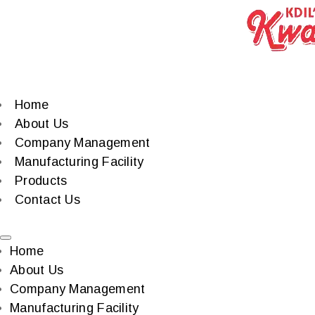
Home
About Us
Company Management
Manufacturing Facility
Products
Contact Us
Home
About Us
Company Management
Manufacturing Facility