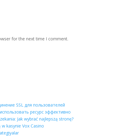
owser for the next time I comment.
динение SSL для пользователей
к использовать ресурс эффективно
czekania: Jak wybrać najlepszą stronę?
ą w kasynie Vox Casino
tegiyalar