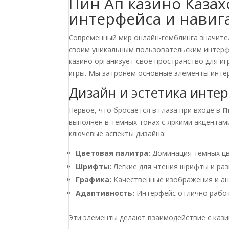
Пин Ап казино Казах
интерфейса и навиг
Современный мир онлайн-гемблинга значите
своим уникальным пользовательским интерфе
казино организует свое пространство для иг
игры. Мы затронем основные элементы интер
Дизайн и эстетика инте
Первое, что бросается в глаза при входе в
П
выполнен в темных тонах с яркими акцентам
ключевые аспекты дизайна:
Цветовая палитра:
Доминация темных цве
Шрифты:
Легкие для чтения шрифты и раз
Графика:
Качественные изображения и ан
Адаптивность:
Интерфейс отлично работа
Эти элементы делают взаимодействие с кази