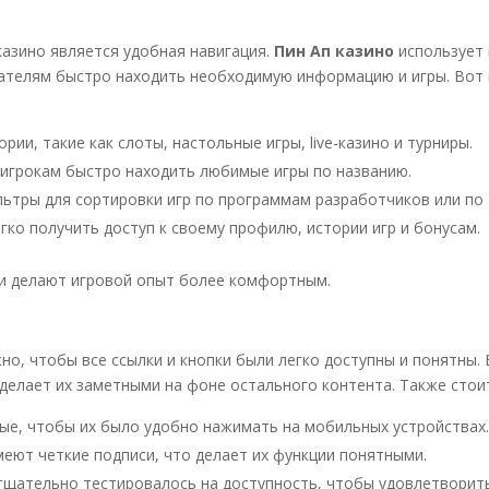
азино является удобная навигация.
Пин Ап казино
использует
ателям быстро находить необходимую информацию и игры. Вот 
ии, такие как слоты, настольные игры, live-казино и турниры.
игрокам быстро находить любимые игры по названию.
ьтры для сортировки игр по программам разработчиков или по 
ко получить доступ к своему профилю, истории игр и бонусам.
 и делают игровой опыт более комфортным.
о, чтобы все ссылки и кнопки были легко доступны и понятны.
 делает их заметными на фоне остального контента. Также стои
ые, чтобы их было удобно нажимать на мобильных устройствах
меют четкие подписи, что делает их функции понятными.
тщательно тестировалось на доступность, чтобы удовлетворит