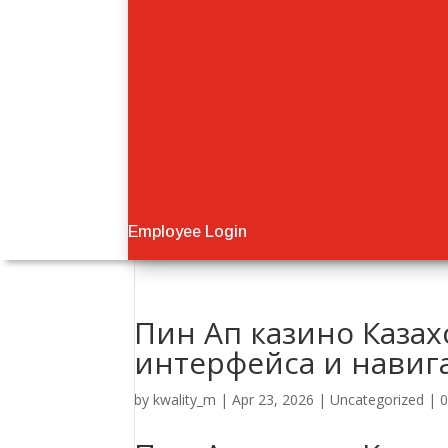
Employee Login
Пин Ап казино Казах
интерфейса и навиг
by
kwality_m
|
Apr 23, 2026
|
Uncategorized
|