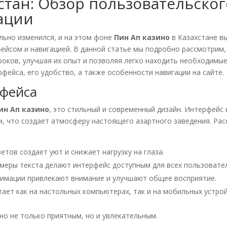
стан: Обзор пользовательског
ации
льно изменился, и на этом фоне
Пин Ап казино
в Казахстане в
йсом и навигацией. В данной статье мы подробно рассмотрим, 
роков, улучшая их опыт и позволяя легко находить необходимые
фейса, его удобство, а также особенности навигации на сайте.
рфейса
ин Ап казино
, это стильный и современный дизайн. Интерфейс 
и, что создает атмосферу настоящего азартного заведения. Ра
тов создает уют и снижает нагрузку на глаза.
меры текста делают интерфейс доступным для всех пользовате
имации привлекают внимание и улучшают общее восприятие.
ет как на настольных компьютерах, так и на мобильных устрой
но не только приятным, но и увлекательным.