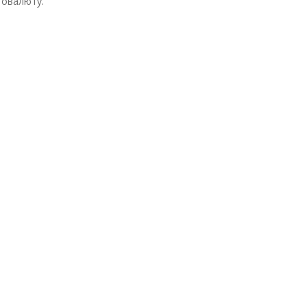
товалюту.