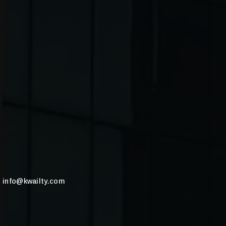
info@kwailty.com