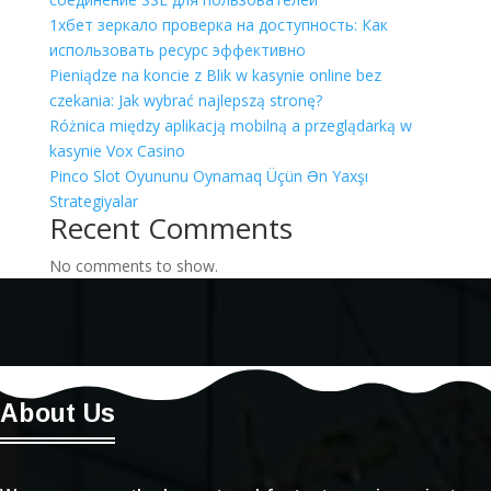
1хбет зеркало проверка на доступность: Как
использовать ресурс эффективно
Pieniądze na koncie z Blik w kasynie online bez
czekania: Jak wybrać najlepszą stronę?
Różnica między aplikacją mobilną a przeglądarką w
kasynie Vox Casino
Pinco Slot Oyununu Oynamaq Üçün Ən Yaxşı
Strategiyalar
Recent Comments
No comments to show.
About Us