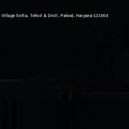
Village Softa, Tehsil & Distt. Palwal, Haryana-121004