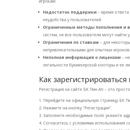
игрокам:
Недостаток поддержки
– время ответа
неудобства у пользователей.
Ограниченные методы пополнения и 
систем, не все пользователи могут найти 
Ограничения по ставкам
– для некоторы
непривлекательными для опытных игроков
Неполная информация о лицензии
– н
легальности букмекерской конторы и ее ли
Как зарегистрироваться 
Регистрация на сайте БК Пин Ап – это прост
Перейдите на официальную страницу БК Пи
Нажмите на кнопку “Регистрация”.
Заполните необходимые поля: укажите адр
Согласитесь с условиями использования с