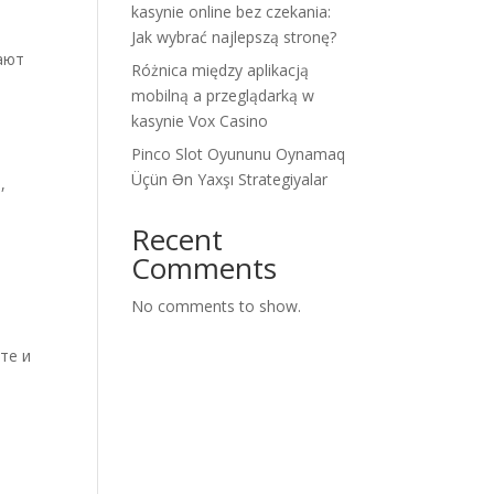
kasynie online bez czekania:
Jak wybrać najlepszą stronę?
ают
Różnica między aplikacją
mobilną a przeglądarką w
kasynie Vox Casino
Pinco Slot Oyununu Oynamaq
Üçün Ən Yaxşı Strategiyalar
,
Recent
Comments
No comments to show.
те и