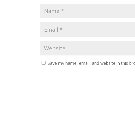
Save my name, email, and website in this br
A
l
t
e
r
n
a