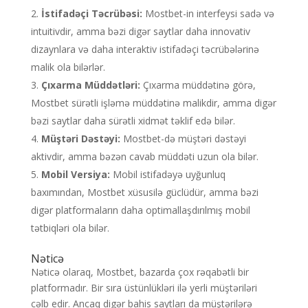
İstifadəçi Təcrübəsi:
Mostbet-in interfeysi sadə və
intuitivdir, amma bəzi digər saytlar daha innovativ
dizaynlara və daha interaktiv istifadəçi təcrübələrinə
malik ola bilərlər.
Çıxarma Müddətləri:
Çıxarma müddətinə görə,
Mostbet sürətli işləmə müddətinə malikdir, amma digər
bəzi saytlar daha sürətli xidmət təklif edə bilər.
Müştəri Dəstəyi:
Mostbet-də müştəri dəstəyi
aktivdir, amma bəzən cavab müddəti uzun ola bilər.
Mobil Versiya:
Mobil istifadəyə uyğunluq
baxımından, Mostbet xüsusilə güclüdür, amma bəzi
digər platformaların daha optimallaşdırılmış mobil
tətbiqləri ola bilər.
Nəticə
Nəticə olaraq, Mostbet, bazarda çox rəqabətli bir
platformadır. Bir sıra üstünlükləri ilə yerli müştəriləri
cəlb edir. Ancaq digər bahis saytları da müştərilərə