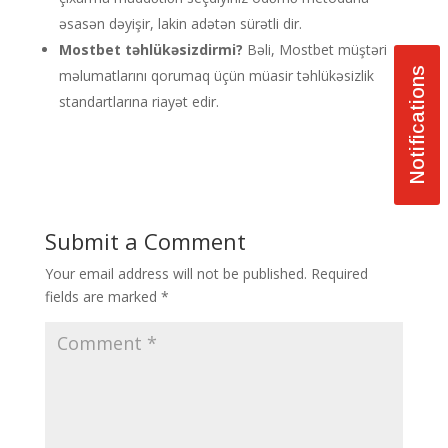
əsasən dəyişir, lakin adətən sürətli dir.
Mostbet təhlükəsizdirmi?
Bəli, Mostbet müştəri
Notifications
məlumatlarını qorumaq üçün müasir təhlükəsizlik
standartlarına riayət edir.
Submit a Comment
Your email address will not be published.
Required
fields are marked
*