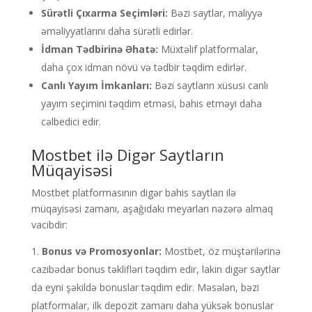
Sürətli Çıxarma Seçimləri:
Bəzi saytlar, maliyyə
əməliyyatlarını daha sürətli edirlər.
İdman Tədbirinə Əhatə:
Müxtəlif platformalar,
daha çox idman növü və tədbir təqdim edirlər.
Canlı Yayım İmkanları:
Bəzi saytların xüsusi canlı
yayım seçimini təqdim etməsi, bahis etməyi daha
cəlbedici edir.
Mostbet ilə Digər Saytların
Müqayisəsi
Mostbet platformasının digər bahis saytları ilə
müqayisəsi zamanı, aşağıdakı meyarları nəzərə almaq
vacibdir:
Bonus və Promosyonlar:
Mostbet, öz müştərilərinə
cazibədar bonus təklifləri təqdim edir, lakin digər saytlar
da eyni şəkildə bonuslar təqdim edir. Məsələn, bəzi
platformalar, ilk depozit zamanı daha yüksək bonuslar