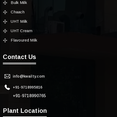
Bulk Milk
Chaach
UHT Milk
UHT Cream
Flavoured Milk
Contact Us
info@kwailty.com
+91-9718995816
+91-9718990765
Plant Location