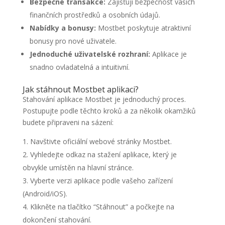
Bezpečné transakce:
Zajišťují bezpečnost vašich
finančních prostředků a osobních údajů.
Nabídky a bonusy:
Mostbet poskytuje atraktivní
bonusy pro nové uživatele.
Jednoduché uživatelské rozhraní:
Aplikace je
snadno ovladatelná a intuitivní.
Jak stáhnout Mostbet aplikaci?
Stahování aplikace Mostbet je jednoduchý proces.
Postupujte podle těchto kroků a za několik okamžiků
budete připraveni na sázení:
Navštivte oficiální webové stránky Mostbet.
Vyhledejte odkaz na stažení aplikace, který je
obvykle umístěn na hlavní stránce.
Vyberte verzi aplikace podle vašeho zařízení
(Android/iOS).
Klikněte na tlačítko “Stáhnout” a počkejte na
dokončení stahování.