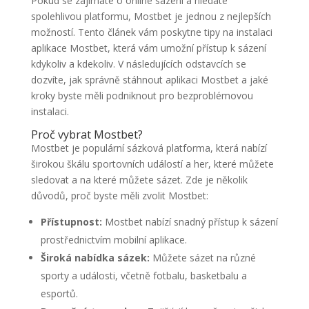
Pokud se zajímáte o online sázení a hledáte
spolehlivou platformu, Mostbet je jednou z nejlepších
možností. Tento článek vám poskytne tipy na instalaci
aplikace Mostbet, která vám umožní přístup k sázení
kdykoliv a kdekoliv. V následujících odstavcích se
dozvíte, jak správně stáhnout aplikaci Mostbet a jaké
kroky byste měli podniknout pro bezproblémovou
instalaci.
Proč vybrat Mostbet?
Mostbet je populární sázková platforma, která nabízí
širokou škálu sportovních událostí a her, které můžete
sledovat a na které můžete sázet. Zde je několik
důvodů, proč byste měli zvolit Mostbet:
Přístupnost:
Mostbet nabízí snadný přístup k sázení
prostřednictvím mobilní aplikace.
Široká nabídka sázek:
Můžete sázet na různé
sporty a události, včetně fotbalu, basketbalu a
esportů.