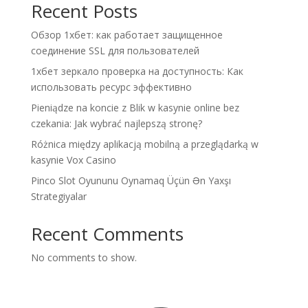
Recent Posts
i
v
Обзор 1хбет: как работает защищенное
e
соединение SSL для пользователей
:
1хбет зеркало проверка на доступность: Как
использовать ресурс эффективно
Pieniądze na koncie z Blik w kasynie online bez
czekania: Jak wybrać najlepszą stronę?
Różnica między aplikacją mobilną a przeglądarką w
kasynie Vox Casino
Pinco Slot Oyununu Oynamaq Üçün Ən Yaxşı
Strategiyalar
Recent Comments
No comments to show.