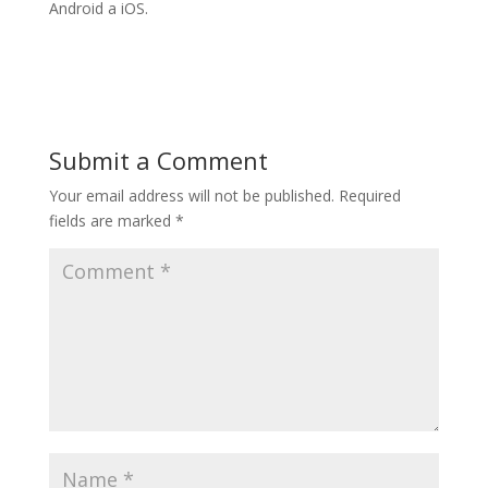
Android a iOS.
Submit a Comment
Your email address will not be published.
Required
fields are marked
*