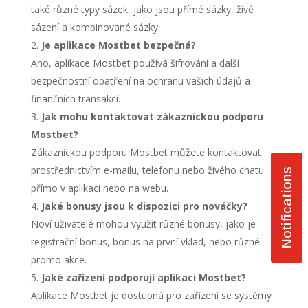
také různé typy sázek, jako jsou přímé sázky, živé
sázení a kombinované sázky.
Je aplikace Mostbet bezpečná?
Ano, aplikace Mostbet používá šifrování a další
bezpečnostní opatření na ochranu vašich údajů a
finančních transakcí.
Jak mohu kontaktovat zákaznickou podporu
Mostbet?
Zákaznickou podporu Mostbet můžete kontaktovat
prostřednictvím e-mailu, telefonu nebo živého chatu
Notifications
přímo v aplikaci nebo na webu.
Jaké bonusy jsou k dispozici pro nováčky?
Noví uživatelé mohou využít různé bonusy, jako je
registrační bonus, bonus na první vklad, nebo různé
promo akce.
Jaké zařízení podporují aplikaci Mostbet?
Aplikace Mostbet je dostupná pro zařízení se systémy