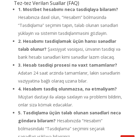
Tez-tez Verilən Suallar (FAQ)
1. Mostbet hesabımı necə təsdiqləyə bilərəm?
Hesabınıza daxil olun, “Hesabım” bölməsində
“Təsdiqləmə” seçimini tapın, tələb olunan sənədləri
yükləyin və sistemin təsdiqlənməsini gözləyin.
2. Hesabımı təsdiqləmək üçün hansı sənədlər
tələb olunur?
Şəxsiyyət vəsiqəsi, ünvanın təsdiqi və
bank hesabı sənədləri kimi sənədlər lazım olacaq.
3. Hesab təsdiqi prosesi nə vaxt tamamlanır?
Adətən 24 saat ərzində tamamlanır, lakin sənədlərin
vəziyyətinə bağlı olaraq uzana bilər.
4. Hesabım təsdiq olunmazsa, nə etməliyəm?
Müştəri dəstəyi ilə əlaqə saxlayın və problemi bildirin,
onlar sizə kömək edəcəklər.
5. Təsdiqləmə üçün tələb olunan sənədləri necə
göndərə bilərəm?
Hesabınızda “Hesabım”
bölməsindəki “Təsdiqləmə” seçimini seçərək
sənədləri yükləyə bilərsiniz.