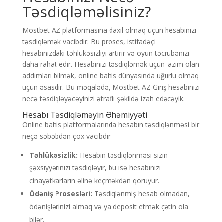
Təsdiqləməlisiniz?
Mostbet AZ platformasına daxil olmaq üçün hesabınızı
təsdiqləmək vacibdir. Bu proses, istifadəçi
hesabınızdakı təhlükəsizliyi artırır və oyun təcrübənizi
daha rahat edir. Hesabınızı təsdiqləmək üçün lazım olan
addımları bilmək, online bahis dünyasında uğurlu olmaq
üçün əsasdır. Bu məqalədə, Mostbet AZ Giriş hesabınızı
necə təsdiqləyəcəyinizi ətraflı şəkildə izah edəcəyik.
Hesabı Təsdiqləməyin Əhəmiyyəti
Online bahis platformalarında hesabın təsdiqlənməsi bir
neçə səbəbdən çox vacibdir:
Təhlükəsizlik:
Hesabın təsdiqlənməsi sizin
şəxsiyyətinizi təsdiqləyir, bu isə hesabınızı
cinayətkarların əlinə keçməkdən qoruyur.
Ödəniş Prosesləri:
Təsdiqlənmiş hesab olmadan,
ödənişlərinizi almaq və ya deposit etmək çətin ola
bilər.