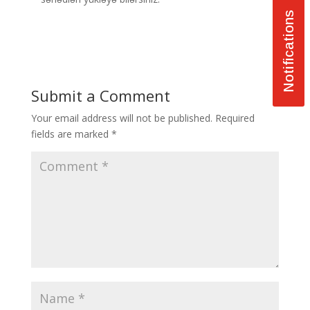
Notifications
Submit a Comment
Your email address will not be published.
Required
fields are marked
*