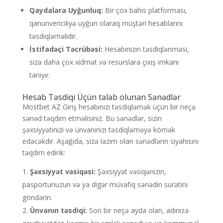
Qaydalara Uyğunluq:
Bir çox bahis platforması,
qanunvericiliyə uyğun olaraq müştəri hesablarını
təsdiqləməlidir.
İstifadəçi Təcrübəsi:
Hesabınızın təsdiqlənməsi,
sizə daha çox xidmət və resurslara çıxış imkanı
tanıyır.
Hesab Təsdiqi Üçün tələb olunan Sənədlər
Mostbet AZ Giriş hesabınızı təsdiqləmək üçün bir neçə
sənəd təqdim etməlisiniz. Bu sənədlər, sizin
şəxsiyyətinizi və ünvanınızı təsdiqləməyə kömək
edəcəkdir. Aşağıda, sizə lazım olan sənədlərin siyahısını
təqdim edirik:
Şəxsiyyət vəsiqəsi:
Şəxsiyyət vəsiqənizin,
pasportunuzun və ya digər müvafiq sənədin surətini
göndərin.
Ünvanın təsdiqi:
Son bir neçə ayda olan, adınıza