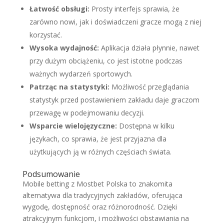
Łatwość obsługi:
Prosty interfejs sprawia, że
zarówno nowi, jak i doświadczeni gracze mogą z niej
korzystać.
Wysoka wydajność:
Aplikacja działa płynnie, nawet
przy dużym obciążeniu, co jest istotne podczas
ważnych wydarzeń sportowych.
Patrząc na statystyki:
Możliwość przeglądania
statystyk przed postawieniem zakładu daje graczom
przewagę w podejmowaniu decyzji.
Wsparcie wielojęzyczne:
Dostępna w kilku
językach, co sprawia, że jest przyjazna dla
użytkujących ją w różnych częściach świata.
Podsumowanie
Mobile betting z Mostbet Polska to znakomita
alternatywa dla tradycyjnych zakładów, oferująca
wygodę, dostępność oraz różnorodność. Dzięki
atrakcyjnym funkcjom, i możliwości obstawiania na