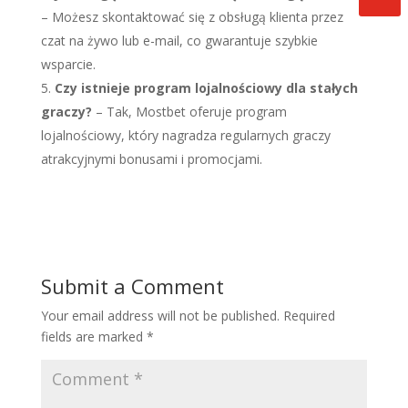
– Możesz skontaktować się z obsługą klienta przez
czat na żywo lub e-mail, co gwarantuje szybkie
wsparcie.
Czy istnieje program lojalnościowy dla stałych
graczy?
– Tak, Mostbet oferuje program
lojalnościowy, który nagradza regularnych graczy
atrakcyjnymi bonusami i promocjami.
Submit a Comment
Your email address will not be published.
Required
fields are marked
*