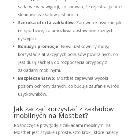
są łatwe w nawigacji, co sprawia, że rejestracja oraz
składanie zakładów jest proste.
Szeroka oferta zakładów:
Zarówno klasyczne jak
i e-sportowe, co umożliwia obstawianie różnych
dyscyplin.
Bonusy i promocje:
Nowi użytkownicy mogą
korzystać z atrakcyjnych bonusów powitalnych, co
jest dużą zachętą do rozpoczęcia przygody z
zakładami mobilnymi.
Bezpieczeństwo:
Mostbet zapewnia wysoki
poziom ochrony danych, co buduje zaufanie wśród
użytkowników.
Jak zacząć korzystać z zakładów
mobilnych na Mostbet?
Rozpoczęcie przygody z zakładami mobilnymi na
Mostbet jest szybkie i proste. Oto kroki, które należy