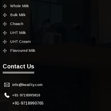
Whole Milk
Bulk Milk
Chaach
UHT Milk
UHT Cream
Flavoured Milk
Contact Us
info@kwailty.com
+91-9718995816
+91-9718990765