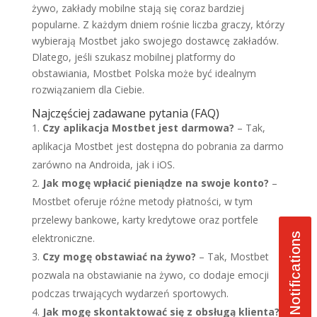
żywo, zakłady mobilne stają się coraz bardziej
popularne. Z każdym dniem rośnie liczba graczy, którzy
wybierają Mostbet jako swojego dostawcę zakładów.
Dlatego, jeśli szukasz mobilnej platformy do
obstawiania, Mostbet Polska może być idealnym
rozwiązaniem dla Ciebie.
Najczęściej zadawane pytania (FAQ)
Czy aplikacja Mostbet jest darmowa?
– Tak,
aplikacja Mostbet jest dostępna do pobrania za darmo
zarówno na Androida, jak i iOS.
Jak mogę wpłacić pieniądze na swoje konto?
–
Mostbet oferuje różne metody płatności, w tym
przelewy bankowe, karty kredytowe oraz portfele
Notifications
elektroniczne.
Czy mogę obstawiać na żywo?
– Tak, Mostbet
pozwala na obstawianie na żywo, co dodaje emocji
podczas trwających wydarzeń sportowych.
Jak mogę skontaktować się z obsługą klienta?