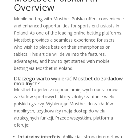
Overview
Mobile betting with Mostbet Polska offers convenience
and enhanced opportunities for sports enthusiasts in
Poland. As one of the leading online betting platforms,
Mostbet provides a seamless experience for users
who wish to place bets on their smartphones or
tablets. This article will delve into the features,
advantages, and how to get started with mobile
betting via Mostbet in Poland.
Dlaczego warto wybierać Mostbet do zakładów
mobilnych?
Mostbet to jeden z najpopularniejszych operatorów
zakładów sportowych, który zdobył zaufanie wielu
polskich graczy. Wybierając Mostbet do zakładów
mobilnych, użytkownicy mają dostęp do wielu
atrakcyjnych funkcji. Przede wszystkim, platforma
oferuje:
Intuicyjny interfejs:
Aplikacja i strona internetowa