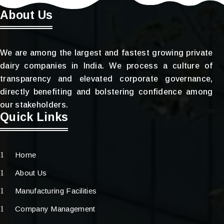
About Us
We are among the largest and fastest growing private
dairy companies in India. We process a culture of
transparency and elevated corporate governance,
directly benefiting and bolstering confidence among
our stakeholders.
Quick Links
Home
About Us
Manufacturing Facilities
Company Management