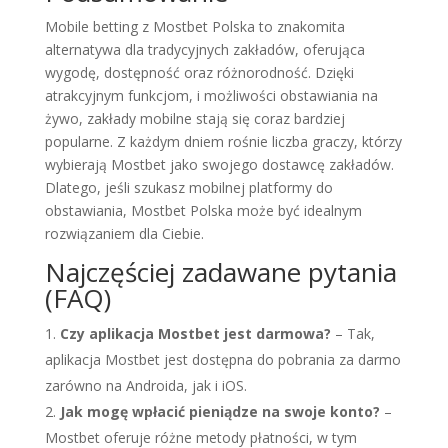
Mobile betting z Mostbet Polska to znakomita
alternatywa dla tradycyjnych zakładów, oferująca
wygodę, dostępność oraz różnorodność. Dzięki
atrakcyjnym funkcjom, i możliwości obstawiania na
żywo, zakłady mobilne stają się coraz bardziej
popularne. Z każdym dniem rośnie liczba graczy, którzy
wybierają Mostbet jako swojego dostawcę zakładów.
Dlatego, jeśli szukasz mobilnej platformy do
obstawiania, Mostbet Polska może być idealnym
rozwiązaniem dla Ciebie.
Najczęściej zadawane pytania
(FAQ)
Czy aplikacja Mostbet jest darmowa?
– Tak,
aplikacja Mostbet jest dostępna do pobrania za darmo
zarówno na Androida, jak i iOS.
Jak mogę wpłacić pieniądze na swoje konto?
–
Mostbet oferuje różne metody płatności, w tym