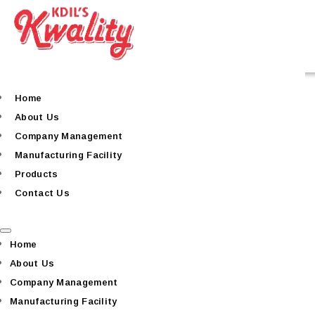
Home
Mobile Betting with
About Us
Mostbet Polska: An
Company Management
Manufacturing Facility
Overview
Products
by
kwality_m
|
Apr 22, 2026
|
Uncategorized
|
0
Contact Us
comments
Mobile Betting with
Home
Mostbet Polska: An
About Us
Overview
Company Management
Manufacturing Facility
Mobile betting with Mostbet Polska offers convenience