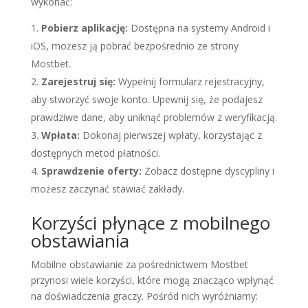
wykonać:
Pobierz aplikację:
Dostępna na systemy Android i
iOS, możesz ją pobrać bezpośrednio ze strony
Mostbet.
Zarejestruj się:
Wypełnij formularz rejestracyjny,
aby stworzyć swoje konto. Upewnij się, że podajesz
prawdziwe dane, aby uniknąć problemów z weryfikacją.
Wpłata:
Dokonaj pierwszej wpłaty, korzystając z
dostępnych metod płatności.
Sprawdzenie oferty:
Zobacz dostępne dyscypliny i
możesz zaczynać stawiać zakłady.
Korzyści płynące z mobilnego
obstawiania
Mobilne obstawianie za pośrednictwem Mostbet
przynosi wiele korzyści, które mogą znacząco wpłynąć
na doświadczenia graczy. Pośród nich wyróżniamy: