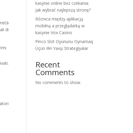
kasynie online bez czekania:
Jak wybrać najlepszą stronę?
Różnica między aplikacją
rietà
mobilną a przeglądarką w
li di
kasynie Vox Casino
Pinco Slot Oyununu Oynamaq
rimi
Üçün Ən Yaxşı Strategiyalar
Recent
vati.
Comments
No comments to show.
atori