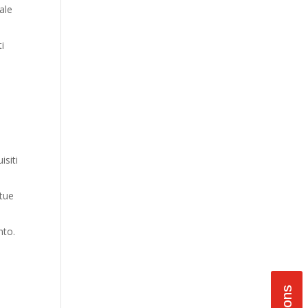
ale
ti
isiti
 tue
nto.