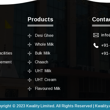
Products
Conta
info
Desi Ghee
Whole Milk
+91
cilities
Bulk Milk
+91
gement
Chaach
UHT Milk
UHT Cream
Flavoured Milk
yright © 2023 Kwality Limited. All Rights Reserved | Kwality