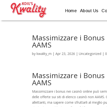
Home
About Us
Co
Massimizzare i Bonus 
AAMS
by
kwality_m
|
Apr 23, 2026
|
Uncategorized
|
Massimizzare i Bonus 
AAMS
Massimizzare i bonus nei casinò online può sem
delle offerte sui siti di elenco casinò non AAMS.
allettanti, ma sapere come sfruttarli al meglio pu