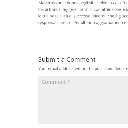
Massimizzare i bonus negli siti di elenco casinò
tipi di bonus, leggere i termini con attenzione e
le tue possibilità di successo. Ricorda che il gio
responsabilmente. Per ulteriori aggiornamenti e 
Submit a Comment
Your email address will not be published.
Requir