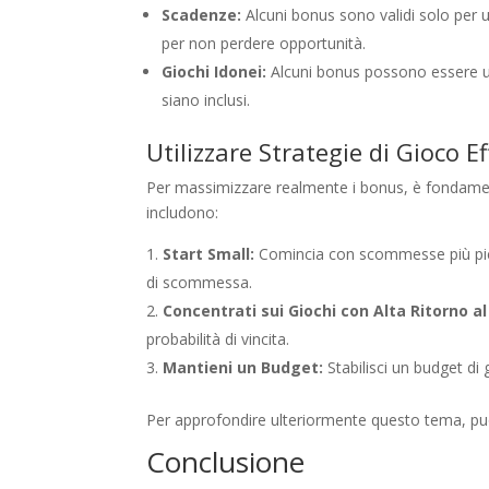
Scadenze:
Alcuni bonus sono validi solo per 
per non perdere opportunità.
Giochi Idonei:
Alcuni bonus possono essere utili
siano inclusi.
Utilizzare Strategie di Gioco Ef
Per massimizzare realmente i bonus, è fondamenta
includono:
Start Small:
Comincia con scommesse più piccol
di scommessa.
Concentrati sui Giochi con Alta Ritorno al
probabilità di vincita.
Mantieni un Budget:
Stabilisci un budget di 
Per approfondire ulteriormente questo tema, puo
Conclusione