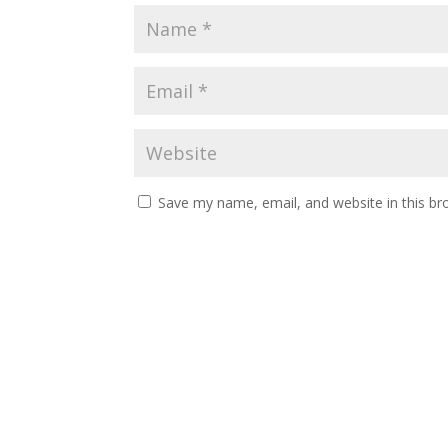
Save my name, email, and website in this br
A
l
t
e
r
n
a