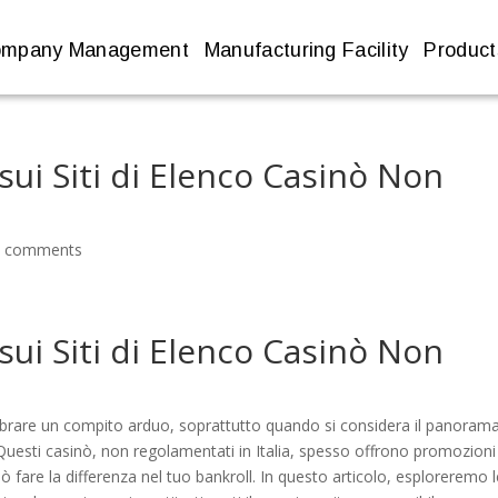
mpany Management
Manufacturing Facility
Product
sui Siti di Elenco Casinò Non
0 comments
sui Siti di Elenco Casinò Non
brare un compito arduo, soprattutto quando si considera il panoram
 Questi casinò, non regolamentati in Italia, spesso offrono promozioni
ò fare la differenza nel tuo bankroll. In questo articolo, esploreremo 