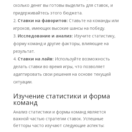
сколько денег вы готовы выделить для ставок, и
придерживайтесь этого бюджета.
Ставки на фаворитов:
Ставьте на команды или
игроков, имеющих высокие шансы на победу.
Исследование и анализ:
Изучите статистику,
форму команд и другие факторы, влияющие на
результат.
Ставки на лайв:
Используйте возможность
делать ставки во время игры, что позволяет
адаптировать свои решения на основе текущей
ситуации.
Изучение статистики и форма
команд
Анализ статистики и формы команд является
важной частью стратегии ставок. Успешные
бетторы часто изучают следующие аспекты: