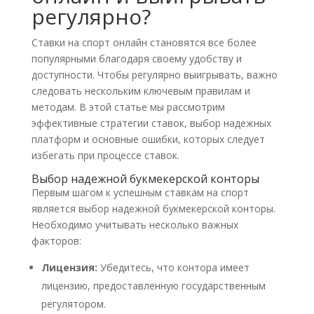
регулярно?
Ставки на спорт онлайн становятся все более
популярными благодаря своему удобству и
доступности. Чтобы регулярно выигрывать, важно
следовать нескольким ключевым правилам и
методам. В этой статье мы рассмотрим
эффективные стратегии ставок, выбор надежных
платформ и основные ошибки, которых следует
избегать при процессе ставок.
Выбор надежной букмекерской конторы
Первым шагом к успешным ставкам на спорт
является выбор надежной букмекерской конторы.
Необходимо учитывать несколько важных
факторов:
Лицензия:
Убедитесь, что контора имеет
лицензию, предоставленную государственным
регулятором.