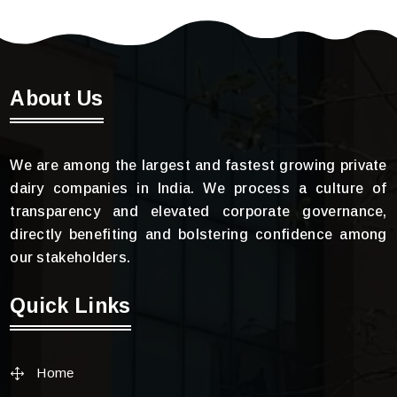
About Us
We are among the largest and fastest growing private
dairy companies in India. We process a culture of
transparency and elevated corporate governance,
directly benefiting and bolstering confidence among
our stakeholders.
Quick Links
Home