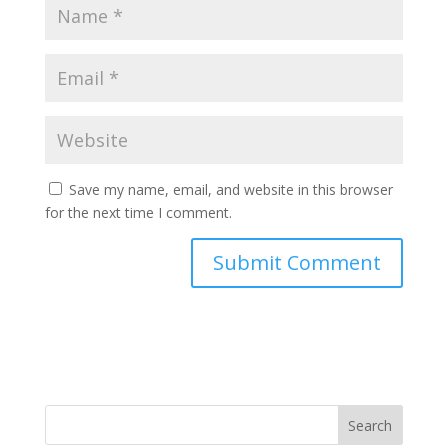
Save my name, email, and website in this browser
for the next time I comment.
A
l
t
e
r
n
Search
a