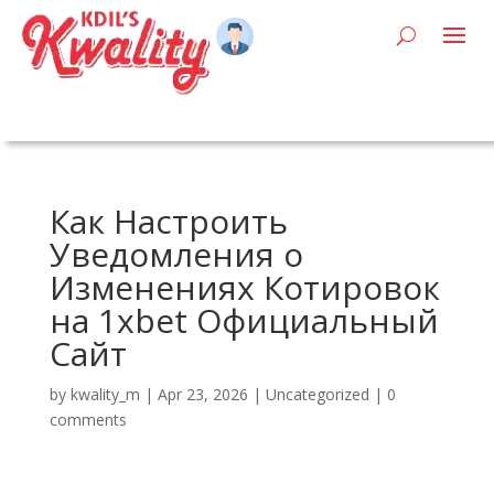
Как Настроить
Уведомления о
Изменениях Котировок
на 1xbet Официальный
Сайт
by
kwality_m
|
Apr 23, 2026
|
Uncategorized
|
0
comments