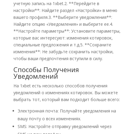
учетную запись на 1xbet.2. **Перейдите в
настройки**: Найдите раздел «Настройки» в меню
вашего профиля.3. **Выберите уведомления**:
Найдите опцию «Уведомления» и выберите ее.4.
**Настройте параметры**: Установите параметры,
которые вас интересуют: изменения котировок,
специальные предложения и т.д.5. **Сохраните
изменения**: Не забудьте сохранить настройки,
чтобы ваши предпочтения вступили в силу.
Способы Получения
Уведомлений
На 1xbet есть несколько способов получения
уведомлений о изменениях котировок. Вы можете
выбрать тот, который вам подходит больше всего:
Электронная почта: Получайте уведомления на
вашу почту о всех изменениях.
SMS: Настройте отправку уведомлений через