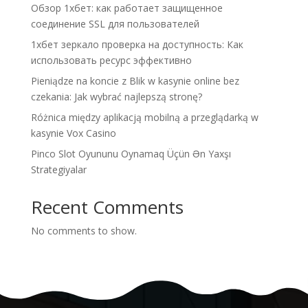
Обзор 1хбет: как работает защищенное
e
соединение SSL для пользователей
:
1хбет зеркало проверка на доступность: Как
использовать ресурс эффективно
Pieniądze na koncie z Blik w kasynie online bez
czekania: Jak wybrać najlepszą stronę?
Różnica między aplikacją mobilną a przeglądarką w
kasynie Vox Casino
Pinco Slot Oyununu Oynamaq Üçün Ən Yaxşı
Strategiyalar
Recent Comments
No comments to show.