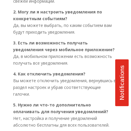
свежей информации.
2. Могу ли я настроить уведомления по
конкретным событиям?
Да, вы можете выбрать, по каким событием вам
будут приходить уведомления.
3. Есть ли возможность получать
уведомления через мобильное приложение?
Да, в мобильном приложении есть возможность
получать все уведомления.
Notifications
4. Как отключить уведомления?
Вы можете отключить уведомления, вернувшись в
раздел настроек и убрав соответствующие
галочки.
5. Нужно ли что-то дополнительно
оплачивать для получения уведомлений?
Нет, настройка и получение уведомлений
абсолютно бесплатны для всех пользователей.