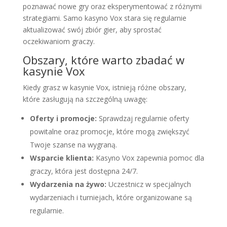
poznawać nowe gry oraz eksperymentować z różnymi
strategiami. Samo kasyno Vox stara się regularnie
aktualizować swój zbiór gier, aby sprostać
oczekiwaniom graczy.
Obszary, które warto zbadać w
kasynie Vox
Kiedy grasz w kasynie Vox, istnieją różne obszary,
które zasługują na szczególną uwagę:
Oferty i promocje:
Sprawdzaj regularnie oferty
powitalne oraz promocje, które mogą zwiększyć
Twoje szanse na wygraną.
Wsparcie klienta:
Kasyno Vox zapewnia pomoc dla
graczy, która jest dostępna 24/7.
Wydarzenia na żywo:
Uczestnicz w specjalnych
wydarzeniach i turniejach, które organizowane są
regularnie.