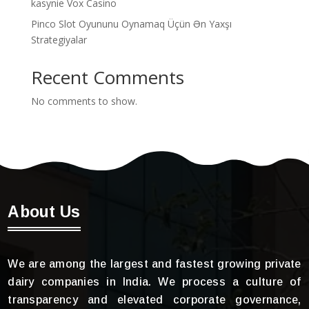
kasynie Vox Casino
Pinco Slot Oyununu Oynamaq Üçün Ən Yaxşı
Strategiyalar
Recent Comments
No comments to show.
About Us
We are among the largest and fastest growing private
dairy companies in India. We process a culture of
transparency and elevated corporate governance,