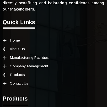
directly benefiting and bolstering confidence among
our stakeholders.
Quick Links
Home
About Us
Manufacturing Facilities
Company Management
Products
Contact Us
Products