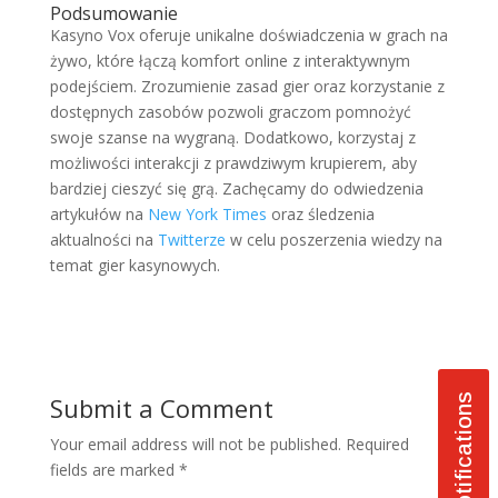
Podsumowanie
Kasyno Vox oferuje unikalne doświadczenia w grach na
żywo, które łączą komfort online z interaktywnym
podejściem. Zrozumienie zasad gier oraz korzystanie z
dostępnych zasobów pozwoli graczom pomnożyć
swoje szanse na wygraną. Dodatkowo, korzystaj z
możliwości interakcji z prawdziwym krupierem, aby
bardziej cieszyć się grą. Zachęcamy do odwiedzenia
artykułów na
New York Times
oraz śledzenia
aktualności na
Twitterze
w celu poszerzenia wiedzy na
temat gier kasynowych.
Notifications
Submit a Comment
Your email address will not be published.
Required
fields are marked
*