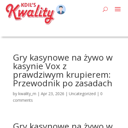
Gry kasynowe na żywo w
kasynie Vox z
prawdziwym krupierem:
Przewodnik po zasadach
by
kwality_m
|
Apr 23, 2026
|
Uncategorized
|
0
comments
Gry kasynowe na żywo w