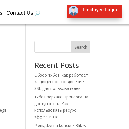
Employee Login
s
Contact Us
Search
Recent Posts
Обзор 1хбет: как работает
защищенное соединение
SSL для пользователей
1хбет зеркало проверка на
доступность: Как
egli
использовать ресурс
эффективно
Pieniądze na koncie z Blik w