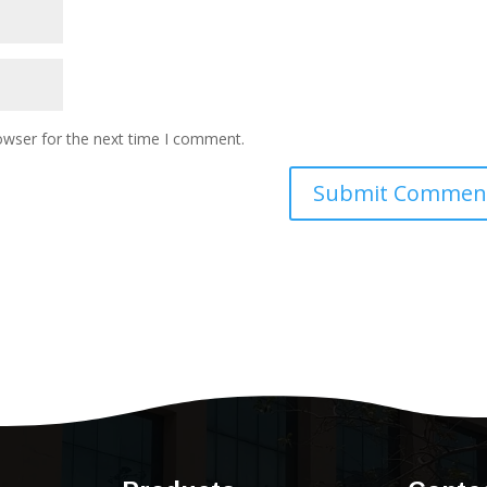
owser for the next time I comment.