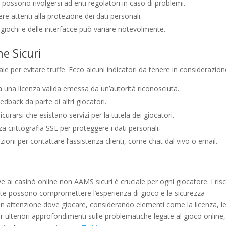
 possono rivolgersi ad enti regolatori in caso di problemi.
 attenti alla protezione dei dati personali.
 giochi e delle interfacce può variare notevolmente.
e Sicuri
e per evitare truffe. Ecco alcuni indicatori da tenere in considerazion
a una licenza valida emessa da un’autorità riconosciuta.
dback da parte di altri giocatori.
curarsi che esistano servizi per la tutela dei giocatori.
izza crittografia SSL per proteggere i dati personali.
oni per contattare l’assistenza clienti, come chat dal vivo o email.
 ai casinò online non AAMS sicuri è cruciale per ogni giocatore. I risc
te possono compromettere l’esperienza di gioco e la sicurezza
 con attenzione dove giocare, considerando elementi come la licenza, l
Per ulteriori approfondimenti sulle problematiche legate al gioco online,