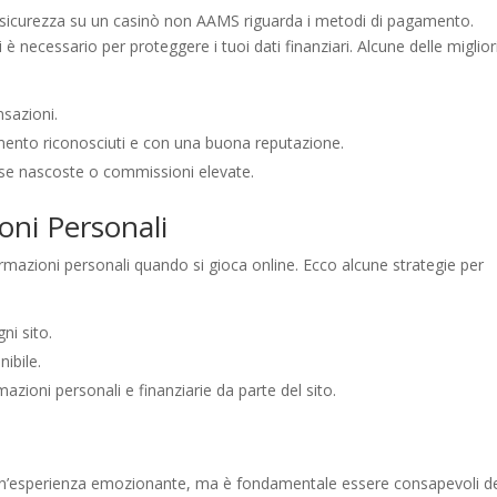
a sicurezza su un casinò non AAMS riguarda i metodi di pagamento.
 è necessario per proteggere i tuoi dati finanziari. Alcune delle miglior
nsazioni.
amento riconosciuti e con una buona reputazione.
se nascoste o commissioni elevate.
oni Personali
rmazioni personali quando si gioca online. Ecco alcune strategie per
ni sito.
nibile.
rmazioni personali e finanziarie da parte del sito.
un’esperienza emozionante, ma è fondamentale essere consapevoli d