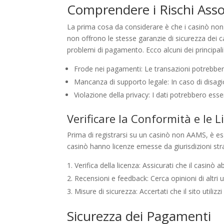
Comprendere i Rischi Asso
La prima cosa da considerare è che i casinò non A
non offrono le stesse garanzie di sicurezza dei cas
problemi di pagamento. Ecco alcuni dei principali 
Frode nei pagamenti: Le transazioni potrebber
Mancanza di supporto legale: In caso di disagio
Violazione della privacy: I dati potrebbero esse
Verificare la Conformità e le L
Prima di registrarsi su un casinò non AAMS, è esse
casinò hanno licenze emesse da giurisdizioni stra
Verifica della licenza: Assicurati che il casinò 
Recensioni e feedback: Cerca opinioni di altri ute
Misure di sicurezza: Accertati che il sito utilizz
Sicurezza dei Pagamenti