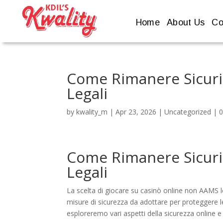
Home
About Us
Co
Come Rimanere Sicuri
Legali
by
kwality_m
|
Apr 23, 2026
|
Uncategorized
|
Come Rimanere Sicuri
Legali
La scelta di giocare su casinò online non AAMS le
misure di sicurezza da adottare per proteggere le
esploreremo vari aspetti della sicurezza online 