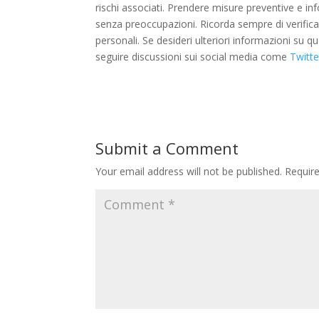
rischi associati. Prendere misure preventive e info
senza preoccupazioni. Ricorda sempre di verificar
personali. Se desideri ulteriori informazioni su 
seguire discussioni sui social media come
Twitte
Submit a Comment
Your email address will not be published.
Requir