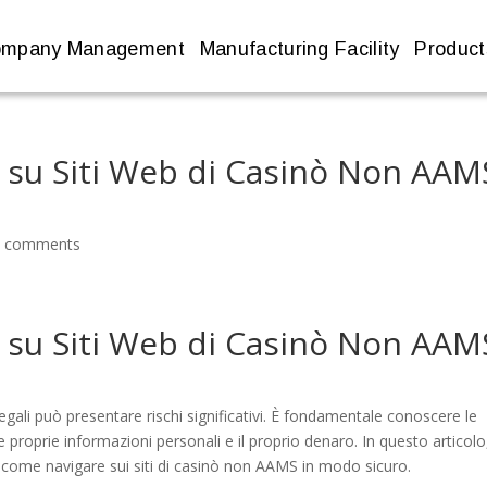
mpany Management
Manufacturing Facility
Product
 su Siti Web di Casinò Non AAM
0 comments
 su Siti Web di Casinò Non AAM
gali può presentare rischi significativi. È fondamentale conoscere le
 proprie informazioni personali e il proprio denaro. In questo articolo
e come navigare sui siti di casinò non AAMS in modo sicuro.