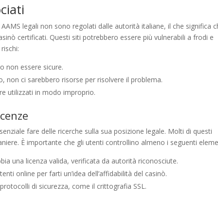
ciati
AMS legali non sono regolati dalle autorità italiane, il che significa 
inò certificati. Questi siti potrebbero essere più vulnerabili a frodi e
rischi:
o non essere sicure.
, non ci sarebbero risorse per risolvere il problema.
re utilizzati in modo improprio.
icenze
nziale fare delle ricerche sulla sua posizione legale. Molti di questi
niere. È importante che gli utenti controllino almeno i seguenti eleme
abbia una licenza valida, verificata da autorità riconosciute.
nti online per farti un’idea dell’affidabilità del casinò.
i protocolli di sicurezza, come il crittografia SSL.