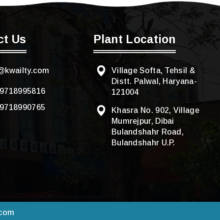
ct Us
Plant Location
@kwailty.com
Village Softa, Tehsil &
Distt. Palwal, Haryana-
-9718995816
121004
-9718990765
Khasra No. 902, Village
Mumrejpur, Dibai
Bulandshahr Road,
Bulandshahr U.P.
.com