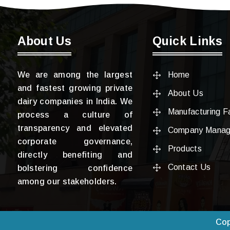
t
i
v
e
About Us
Quick Links
:
We are among the largest
Home
and fastest growing private
About Us
dairy companies in India. We
Manufacturing Fa
process a culture of
transparency and elevated
Company Mana
corporate governance,
Products
directly benefiting and
Contact Us
bolstering confidence
among our stakeholders.
Cop