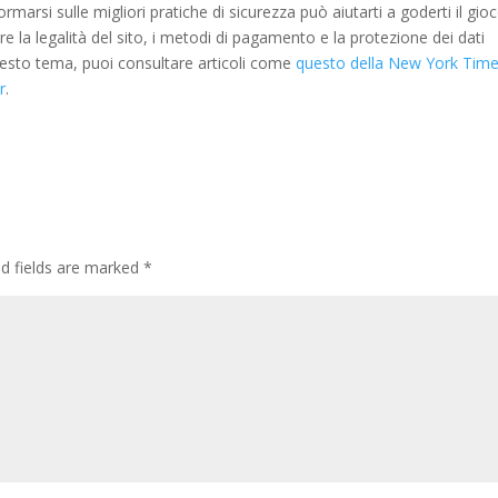
rmarsi sulle migliori pratiche di sicurezza può aiutarti a goderti il gio
e la legalità del sito, i metodi di pagamento e la protezione dei dati
questo tema, puoi consultare articoli come
questo della New York Tim
r
.
ed fields are marked
*