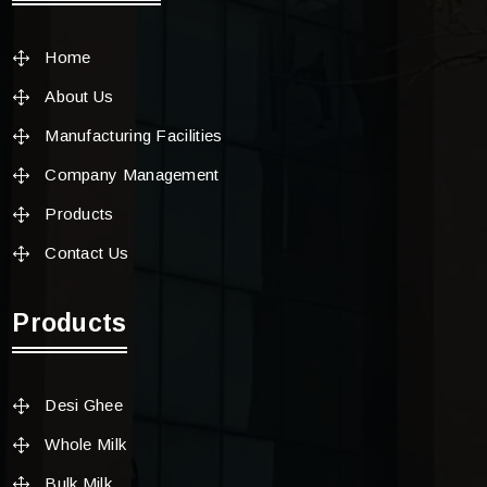
Home
About Us
Manufacturing Facilities
Company Management
Products
Contact Us
Products
Desi Ghee
Whole Milk
Bulk Milk