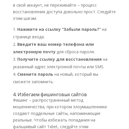
в свой аккаунт, не переживайте – процесс
восстановления доступа довольно прост. Следуйте
этим шагам:
Нажмите на ссылку “Забыли пароль?”
на
странице входа.
Введите ваш номер телефона или
электронную почту
для сброса пароля.
Получите ссылку для восстановления
на
указанный адрес электронной почты или SMS.
Смените пароль
на новый, который вы
сможете запомнить.
4. Избегаем фишинговых сайтов
Фишинг – распространенный метод
мошенничества, при котором злоумышленники
создают поддельные сайты, напоминающие
реальные. Чтобы избежать попадания на
фальшивый сайт 1xbet, следуйте этим