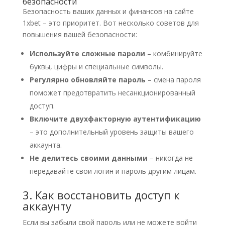
безопасности
Безопасность ваших данных и финансов на сайте
1xbet – это приоритет. Вот несколько советов для
повышения вашей безопасности:
Используйте сложные пароли
– комбинируйте
буквы, цифры и специальные символы.
Регулярно обновляйте пароль
– смена пароля
поможет предотвратить несанкционированный
доступ.
Включите двухфакторную аутентификацию
– это дополнительный уровень защиты вашего
аккаунта.
Не делитесь своими данными
– никогда не
передавайте свои логин и пароль другим лицам.
3. Как восстановить доступ к
аккаунту
Если вы забыли свой пароль или не можете войти