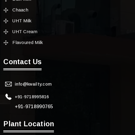
Chaach
UHT Milk
UHT Cream
Flavoured Milk
Contact Us
info@kwailty.com
+91-9718995816
+91-9718990765
Plant Location