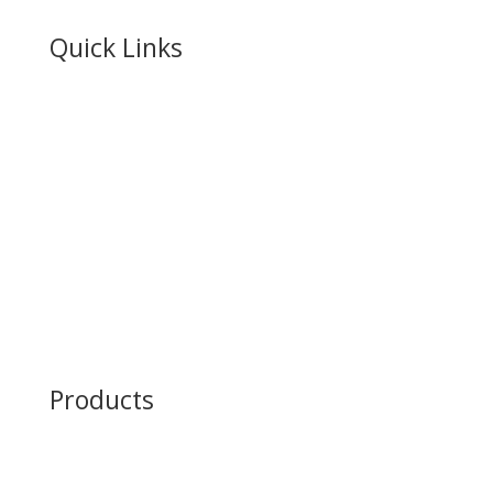
Quick Links
Home
About Us
Manufacturing Facilities
Company Management
Products
Contact Us
Products
Desi Ghee