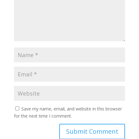
Save my name, email, and website in this browser
for the next time I comment.