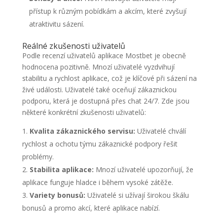
přístup k různým pobídkám a akcím, které zvyšují
atraktivitu sázení.
Reálné zkušenosti uživatelů
Podle recenzí uživatelů aplikace Mostbet je obecně
hodnocena pozitivně. Mnozí uživatelé vyzdvihují
stabilitu a rychlost aplikace, což je klíčové při sázení na
živé události. Uživatelé také oceňují zákaznickou
podporu, která je dostupná přes chat 24/7. Zde jsou
některé konkrétní zkušenosti uživatelů:
Kvalita zákaznického servisu:
Uživatelé chválí
rychlost a ochotu týmu zákaznické podpory řešit
problémy.
Stabilita aplikace:
Mnozí uživatelé upozorňují, že
aplikace funguje hladce i během vysoké zátěže.
Variety bonusů:
Uživatelé si užívají širokou škálu
bonusů a promo akcí, které aplikace nabízí.