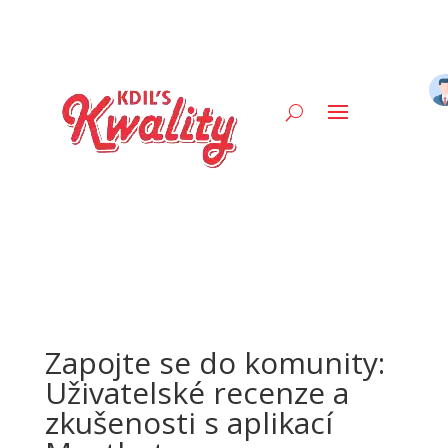
Zapojte se do komunity:
Uživatelské recenze a
zkušenosti s aplikací