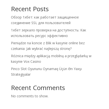
t
Recent Posts
i
v
Обзор 1хбет: как работает защищенное
e
соединение SSL для пользователей
:
1хбет зеркало проверка на доступность: Как
использовать ресурс эффективно
Pieniądze na koncie z Blik w kasynie online bez
czekania: Jak wybrać najlepszą stronę?
Różnica między aplikacją mobilną a przeglądarką w
kasynie Vox Casino
Pinco Slot Oyununu Oynamaq Üçün Ən Yaxşı
Strategiyalar
Recent Comments
No comments to show.