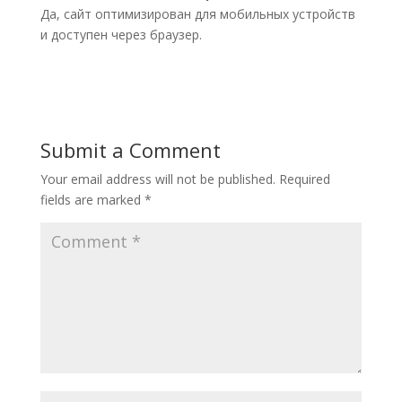
Да, сайт оптимизирован для мобильных устройств
и доступен через браузер.
Submit a Comment
Your email address will not be published.
Required
fields are marked
*