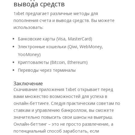
вывода средств
1xbet предлагает различные методы для
пополнения счета и вывода средств. Вы можете
использовать:
Банковские карты (Visa, MasterCard)
Электронные кошельки (Qiwi, WebMoney,
YooMoney)
Криптовалюты (Bitcoin, Ethereum)
Переводы через терминалы
Заключение
Скачивание приложения 1xbet открывает перед
вами множество возможностей для успеха в
онлайн-беттинге. Следуя практическим советам по
ставкам и управлению банкроллом, вы сможете
значительно повысить свои шансы на выигрыш.
Онлайн-беттинг – это не просто развлечение, а
потенциальный способ заработать, если