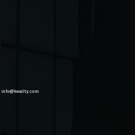
info@kwailty.com