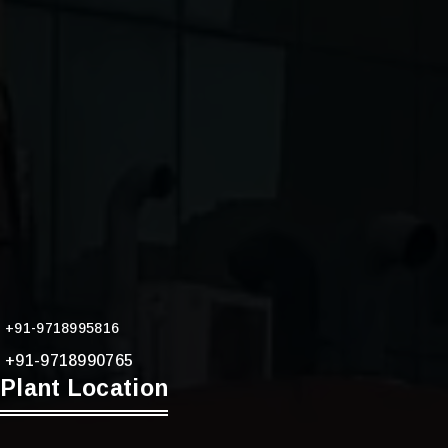
+91-9718995816
+91-9718990765
Plant Location