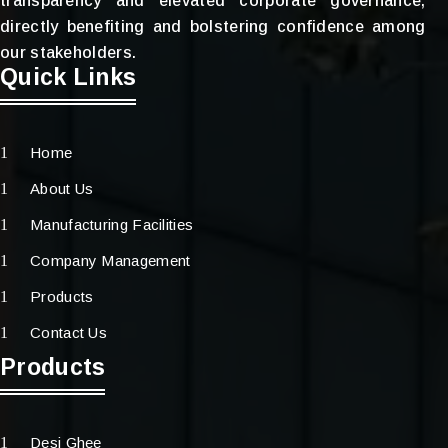
transparency and elevated corporate governance,
directly benefiting and bolstering confidence among
our stakeholders.
Quick Links
Home
About Us
Manufacturing Facilities
Company Management
Products
Contact Us
Products
Desi Ghee