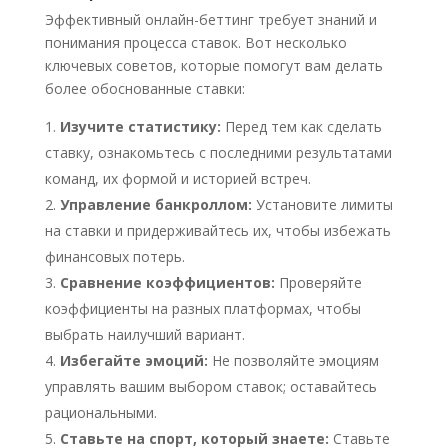
Эффективный онлайн-беттинг требует знаний и
понимания процесса ставок. Вот несколько
ключевых советов, которые помогут вам делать
более обоснованные ставки:
Изучите статистику:
Перед тем как сделать
ставку, ознакомьтесь с последними результатами
команд, их формой и историей встреч.
Управление банкроллом:
Установите лимиты
на ставки и придерживайтесь их, чтобы избежать
финансовых потерь.
Сравнение коэффициентов:
Проверяйте
коэффициенты на разных платформах, чтобы
выбрать наилучший вариант.
Избегайте эмоций:
Не позволяйте эмоциям
управлять вашим выбором ставок; оставайтесь
рациональными.
Ставьте на спорт, который знаете:
Ставьте