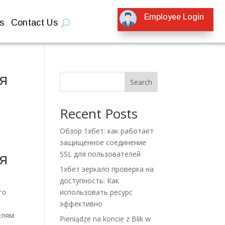
Employee Login
s
Contact Us
ля
Search
Recent Posts
Обзор 1хбет: как работает
защищенное соединение
ля
SSL для пользователей
1хбет зеркало проверка на
доступность: Как
го
использовать ресурс
эффективно
елям
Pieniądze na koncie z Blik w