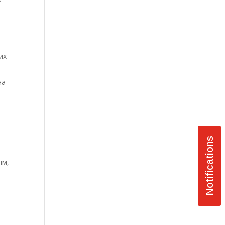
их
на
Notifications
ям,