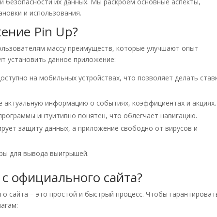
ии безопасности их данных. Мы раскроем основные аспекты,
ановки и использования.
ение Pin Up?
пользователям массу преимуществ, которые улучшают опыт
оит установить данное приложение:
ступно на мобильных устройствах, что позволяет делать став
 актуальную информацию о событиях, коэффициентах и акциях.
программы интуитивно понятен, что облегчает навигацию.
рует защиту данных, а приложение свободно от вирусов и
ы для вывода выигрышей.
 с официального сайта?
го сайта – это простой и быстрый процесс. Чтобы гарантироват
агам: