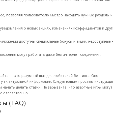
ее, позволяя пользователю быстро находить нужные разделы и
уведомления о новых акциях, изменениях коэффициентов и друг
риложении доступны специальные бонусы и акции, недоступные 
ложения могут работать даже без интернет-соединения.
сайта — это разумный шаг для любителей беттинга. Оно
туп к актуальной информации. Следуя нашим простым инструкци
 начать делать ставки. Не забывайте, что азартные игры могут
те ответственно.
сы (FAQ)
?