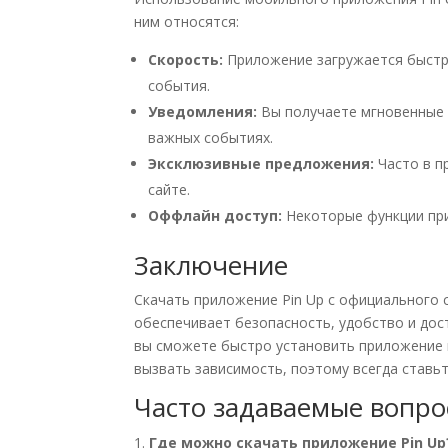
ним относятся:
Скорость:
Приложение загружается быстр
события.
Уведомления:
Вы получаете мгновенные 
важных событиях.
Эксклюзивные предложения:
Часто в п
сайте.
Оффлайн доступ:
Некоторые функции при
Заключение
Скачать приложение Pin Up с официального 
обеспечивает безопасность, удобство и дос
вы сможете быстро установить приложение и
вызвать зависимость, поэтому всегда ставь
Часто задаваемые вопро
Где можно скачать приложение Pin Up