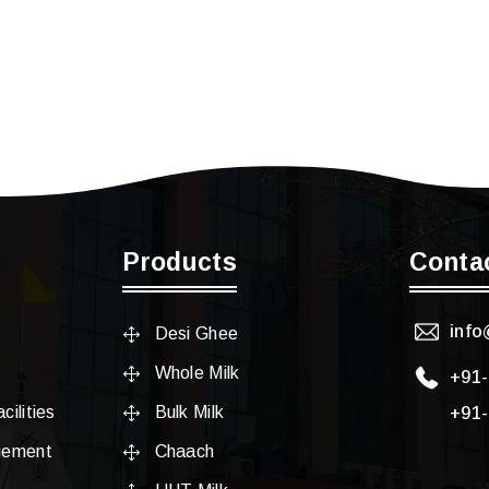
Products
Conta
info
Desi Ghee
Whole Milk
+91
cilities
Bulk Milk
+91
gement
Chaach