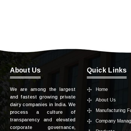
A
l
t
e
r
n
a
t
i
v
e
About Us
Quick Links
:
We are among the largest
Home
and fastest growing private
About Us
dairy companies in India. We
Manufacturing Fa
process a culture of
transparency and elevated
Company Mana
corporate governance,