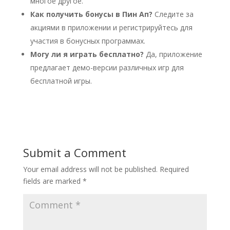
многое другое.
Как получить бонусы в Пин Ап?
Следите за
акциями в приложении и регистрируйтесь для
участия в бонусных программах.
Могу ли я играть бесплатно?
Да, приложение
предлагает демо-версии различных игр для
бесплатной игры.
Submit a Comment
Your email address will not be published.
Required
fields are marked
*