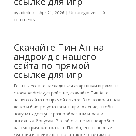
ссылке для игр
by
admlnlx
|
Apr 21, 2026
|
Uncategorized
|
0
comments
Скачайте Пин Ап на
андроид с нашего
сайта по прямой
ссылке для игр
Если вы хотите насладиться азартными играми на
своем Android-устройстве, скачайте Пин Ап с
нашего сайта по прямой ссылке. Это позволит вам
легко и быстро установить приложение, чтобы
получить доступ к разнообразным играм и
выгодным бонусам. В этой статье мы подробно
рассмотрим, как скачать Пин Ап, его основные
функции и преимущества, а также ответим на