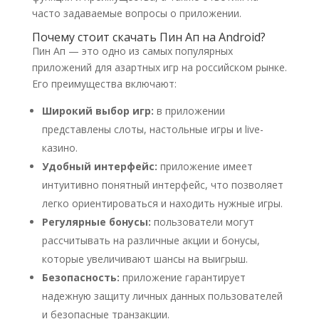
часто задаваемые вопросы о приложении.
Почему стоит скачать Пин Ап на Android?
Пин Ап — это одно из самых популярных
приложений для азартных игр на российском рынке.
Его преимущества включают:
Широкий выбор игр:
в приложении
представлены слоты, настольные игры и live-
казино.
Удобный интерфейс:
приложение имеет
интуитивно понятный интерфейс, что позволяет
легко ориентироваться и находить нужные игры.
Регулярные бонусы:
пользователи могут
рассчитывать на различные акции и бонусы,
которые увеличивают шансы на выигрыш.
Безопасность:
приложение гарантирует
надежную защиту личных данных пользователей
и безопасные транзакции.