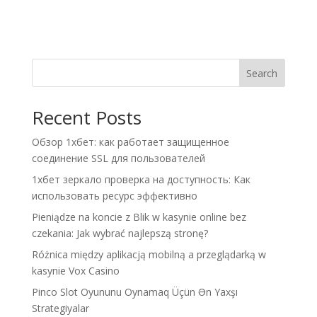
l
t
e
r
n
Search
a
t
Recent Posts
i
v
Обзор 1хбет: как работает защищенное
e
соединение SSL для пользователей
:
1хбет зеркало проверка на доступность: Как
использовать ресурс эффективно
Pieniądze na koncie z Blik w kasynie online bez
czekania: Jak wybrać najlepszą stronę?
Różnica między aplikacją mobilną a przeglądarką w
kasynie Vox Casino
Pinco Slot Oyununu Oynamaq Üçün Ən Yaxşı
Strategiyalar