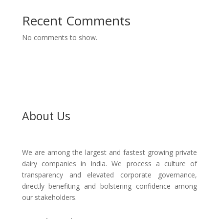
Recent Comments
No comments to show.
About Us
We are among the largest and fastest growing private
dairy companies in India. We process a culture of
transparency and elevated corporate governance,
directly benefiting and bolstering confidence among
our stakeholders.