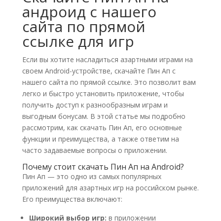
андроид с нашего
сайта по прямой
ссылке для игр
Если вы хотите насладиться азартными играми на
своем Android-устройстве, скачайте Пин Ап с
нашего сайта по прямой ссылке. Это позволит вам
легко и быстро установить приложение, чтобы
получить доступ к разнообразным играм и
выгодным бонусам. В этой статье мы подробно
рассмотрим, как скачать Пин Ап, его основные
функции и преимущества, а также ответим на
часто задаваемые вопросы о приложении.
Почему стоит скачать Пин Ап на Android?
Пин Ап — это одно из самых популярных
приложений для азартных игр на российском рынке.
Его преимущества включают:
Широкий выбор игр:
в приложении