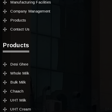
Manufacturing Facilities
Company Management
Products
Contact Us
Products
Desi Ghee
Whole Milk
Bulk Milk
Chaach
UHT Milk
UHT Cream