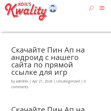
Скачайте Пин Ап на
андроид с нашего
сайта по прямой
ссылке для игр
by
admlnlx
|
Apr 21, 2026
|
Uncategorized
|
0
comments
Скачайте Пин Ап на