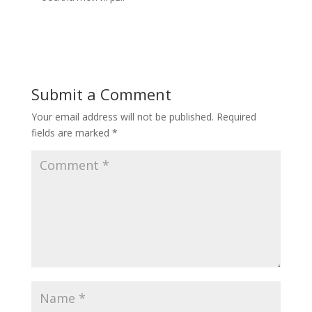
Submit a Comment
Your email address will not be published.
Required
fields are marked
*