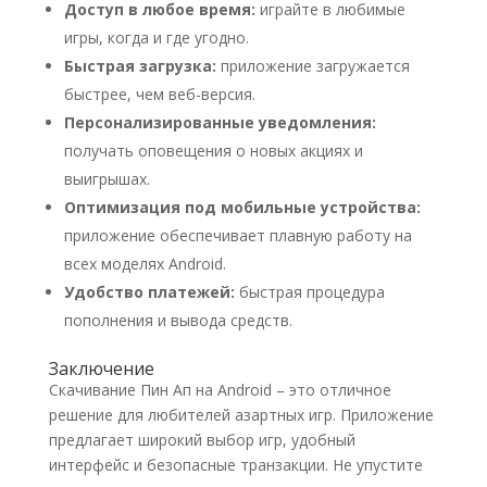
Доступ в любое время:
играйте в любимые
игры, когда и где угодно.
Быстрая загрузка:
приложение загружается
быстрее, чем веб-версия.
Персонализированные уведомления:
получать оповещения о новых акциях и
выигрышах.
Оптимизация под мобильные устройства:
приложение обеспечивает плавную работу на
всех моделях Android.
Удобство платежей:
быстрая процедура
пополнения и вывода средств.
Заключение
Скачивание Пин Ап на Android – это отличное
решение для любителей азартных игр. Приложение
предлагает широкий выбор игр, удобный
интерфейс и безопасные транзакции. Не упустите