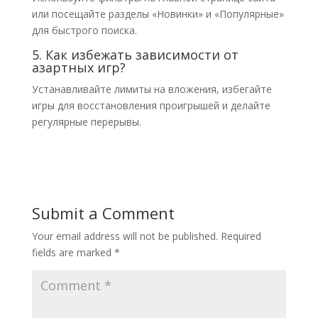
или посещайте разделы «Новинки» и «Популярные»
для быстрого поиска.
5. Как избежать зависимости от
азартных игр?
Устанавливайте лимиты на вложения, избегайте
игры для восстановления проигрышей и делайте
регулярные перерывы.
Submit a Comment
Your email address will not be published.
Required
fields are marked
*