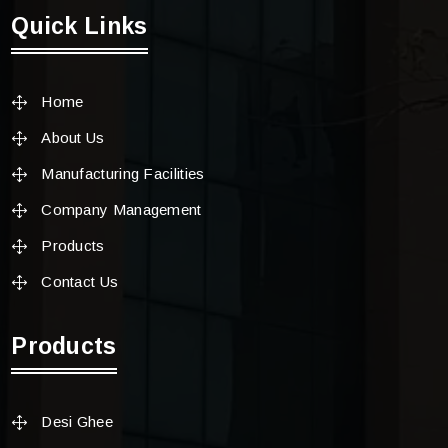
Quick Links
Home
About Us
Manufacturing Facilities
Company Management
Products
Contact Us
Products
Desi Ghee