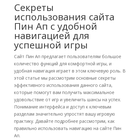
Секреты
использования сайта
Пин Ап с удобной
навигацией для
успешной игры
Сайт Пин Ап предлагает пользователям большое
количество функций для комфортной игры, и
удобная навигация играет в этом ключевую роль. В
этой статье мы рассмотрим основные секреты
эффективного использования данного сайта,
которые помогут вам получить максимальное
удовольствие от игр и увеличить шансы на успех.
Понимание интерфейса и доступ к ключевым
разделам значительно упростят вашу игровую
практику. Давайте подробнее рассмотрим, как
правильно использовать навигацию на сайте Пин
Ап.