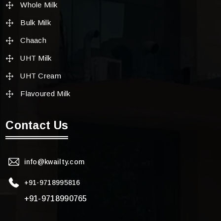
Whole Milk
Bulk Milk
Chaach
UHT Milk
UHT Cream
Flavoured Milk
Contact Us
info@kwailty.com
+91-9718995816
+91-9718990765