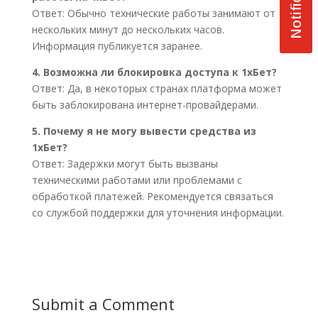
Ответ: Обычно технические работы занимают от
нескольких минут до нескольких часов.
Информация публикуется заранее.
4. Возможна ли блокировка доступа к 1хБет?
Ответ: Да, в некоторых странах платформа может
быть заблокирована интернет-провайдерами.
5. Почему я не могу вывести средства из
1хБет?
Ответ: Задержки могут быть вызваны
техническими работами или проблемами с
обработкой платежей. Рекомендуется связаться
со службой поддержки для уточнения информации.
Submit a Comment