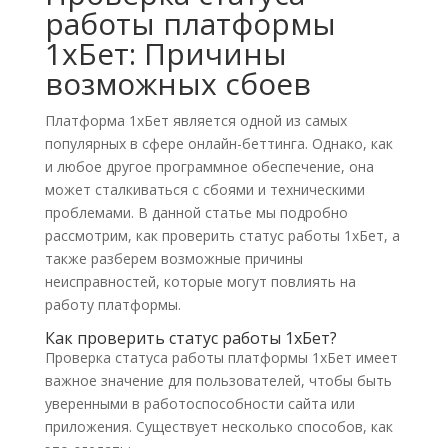
работы платформы
1хБет: Причины
возможных сбоев
Платформа 1хБет является одной из самых
популярных в сфере онлайн-беттинга. Однако, как
и любое другое программное обеспечение, она
может сталкиваться с сбоями и техническими
проблемами. В данной статье мы подробно
рассмотрим, как проверить статус работы 1хБет, а
также разберем возможные причины
неисправностей, которые могут повлиять на
работу платформы.
Как проверить статус работы 1хБет?
Проверка статуса работы платформы 1хБет имеет
важное значение для пользователей, чтобы быть
уверенными в работоспособности сайта или
приложения. Существует несколько способов, как