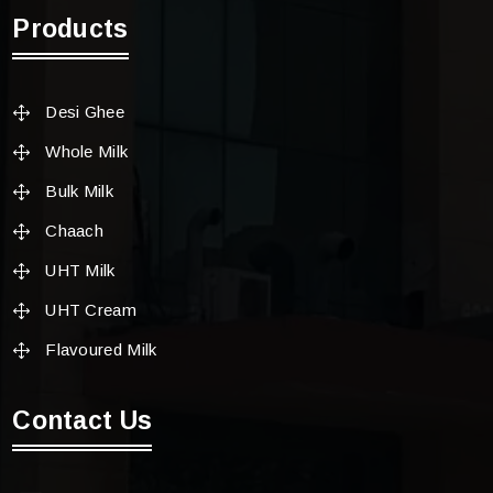
Products
Desi Ghee
Whole Milk
Bulk Milk
Chaach
UHT Milk
UHT Cream
Flavoured Milk
Contact Us