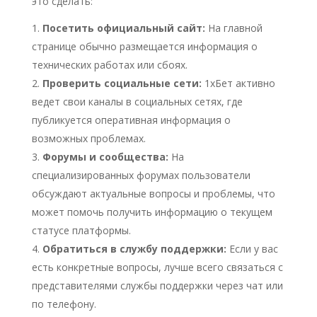
это сделать:
Посетить официальный сайт:
На главной
странице обычно размещается информация о
технических работах или сбоях.
Проверить социальные сети:
1хБет активно
ведет свои каналы в социальных сетях, где
публикуется оперативная информация о
возможных проблемах.
Форумы и сообщества:
На
специализированных форумах пользователи
обсуждают актуальные вопросы и проблемы, что
может помочь получить информацию о текущем
статусе платформы.
Обратиться в службу поддержки:
Если у вас
есть конкретные вопросы, лучше всего связаться с
представителями службы поддержки через чат или
по телефону.