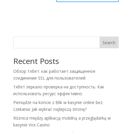
A
l
t
e
r
n
Search
a
t
Recent Posts
i
v
Обзор 1хбет: как работает защищенное
e
соединение SSL для пользователей
:
1хбет зеркало проверка на доступность: Как
использовать ресурс эффективно
Pieniądze na koncie z Blik w kasynie online bez
czekania: Jak wybrać najlepszą stronę?
Różnica między aplikacją mobilną a przeglądarką w
kasynie Vox Casino