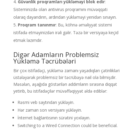
Güvənlik proqramları yükləməyi blok edir
:
Sisteminizdə olan antivirus proqramını müvəqqəti
olaraq dayandırın, ardından yükləməyi yenidən sınayın.
Proqram tanınmır
: Bu, köhnə əməliyyat sistemi
istifadə etməyinizdən irəli gəlir. Təzə bir versiyaya keçid
etmək lazımdır.
Digər Adamların Problemsiz
Yükləmə Təcrübələri
Bir çox istifadəçi, yükləmə zamanı yaşadıqları çətinlikləri
üstələyərək problemsiz bir təcrübəyə nail ola bilmişdir.
Məsələn, aşağıda göstərilən addımların sırasına diqqət
yetirib, bu istifadəçilər müvəffəqiyyət əldə ediblər:
Rəsmi veb saytından yükləyin.
Hər zaman son versiyanı yükləyin.
İnternet bağlantısının sürətini yoxlayın.
Switching to a Wired Connection could be beneficial.