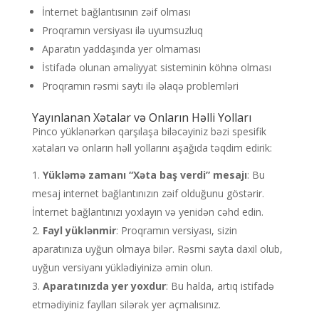
İnternet bağlantısının zəif olması
Proqramın versiyası ilə uyumsuzluq
Aparatın yaddaşında yer olmaması
İstifadə olunan əməliyyat sisteminin köhnə olması
Proqramın rəsmi saytı ilə əlaqə problemləri
Yayınlanan Xətalar və Onların Həlli Yolları
Pinco yüklənərkən qarşılaşa biləcəyiniz bəzi spesifik
xətaları və onların həll yollarını aşağıda təqdim edirik:
Yükləmə zamanı “Xəta baş verdi” mesajı
: Bu
mesaj internet bağlantınızın zəif olduğunu göstərir.
İnternet bağlantınızı yoxlayın və yenidən cəhd edin.
Fayl yüklənmir
: Proqramın versiyası, sizin
aparatınıza uyğun olmaya bilər. Rəsmi sayta daxil olub,
uyğun versiyanı yüklədiyinizə əmin olun.
Aparatınızda yer yoxdur
: Bu halda, artıq istifadə
etmədiyiniz faylları silərək yer açmalısınız.