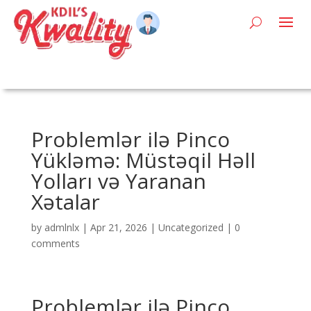
Problemlər ilə Pinco
Yükləmə: Müstəqil Həll
Yolları və Yaranan
Xətalar
by
admlnlx
|
Apr 21, 2026
|
Uncategorized
|
0
comments
Problemlər ilə Pinco