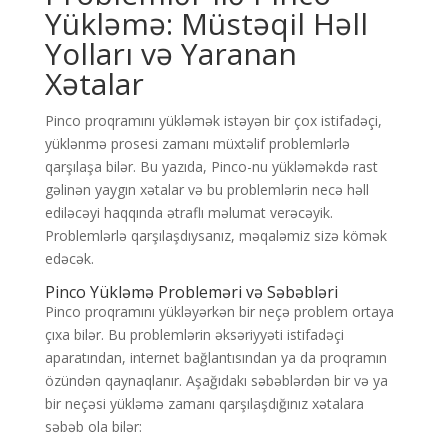
Yükləmə: Müstəqil Həll
Yolları və Yaranan
Xətalar
Pinco proqramını yükləmək istəyən bir çox istifadəçi,
yüklənmə prosesi zamanı müxtəlif problemlərlə
qarşılaşa bilər. Bu yazıda, Pinco-nu yükləməkdə rast
gəlinən yaygın xətalar və bu problemlərin necə həll
ediləcəyi haqqında ətraflı məlumat verəcəyik.
Problemlərlə qarşılaşdıysanız, məqaləmiz sizə kömək
edəcək.
Pinco Yükləmə Probleməri və Səbəbləri
Pinco proqramını yükləyərkən bir neçə problem ortaya
çıxa bilər. Bu problemlərin əksəriyyəti istifadəçi
aparatından, internet bağlantısından ya da proqramın
özündən qaynaqlanır. Aşağıdakı səbəblərdən bir və ya
bir neçəsi yükləmə zamanı qarşılaşdığınız xətalara
səbəb ola bilər: