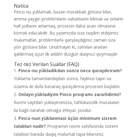
Nəticə
Pinco-nu yükləmək, bəzən mürəkkəb görünə bilər,
amma yaygın problemlərin səbəblərini bilmək və onların
həll yollarını anlamaq, prosesin daha asan olmasına
kömək edəcəkdir. Bu yazımızda sizə təqdim etdiyimiz
məlumatlar, problemlərlə qarşılaşdığınız zaman sizə
yön göstərə bilər. Unutmayın ki, səhvləri aradan
qaldırmaq üçün ilk addım düzgün diaqnoz qoymaqdır.
Tez-tez Verilən Suallar (FAQ)
Pinco-nu yüklədikdən sonra necə quraşdırıram?
Yükləmə tamamlandıqdan sonra, faylınızı tapın və
üzərinə iki dəfə basaraq quraşdırma prosesini başlatın.
Onlayn yüklədiyim Pinco proqramı zərərlidirmi?
Rəsmi saytdan yükləyirsinizsə, təhlükəsizlik məsələləri
ilə bağlı narahat olmağa ehtiyac yoxdur.
Pinco-nun yüklənməsi üçün minimum sistem
tələbləri nədir?
Proqramın rəsmi səhifəsində sistem
tələbləri barədə dəqiq məlumat tapa bilərsiniz.