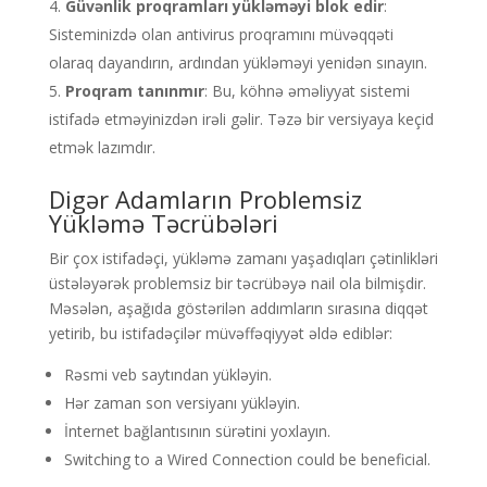
Güvənlik proqramları yükləməyi blok edir
:
Sisteminizdə olan antivirus proqramını müvəqqəti
olaraq dayandırın, ardından yükləməyi yenidən sınayın.
Proqram tanınmır
: Bu, köhnə əməliyyat sistemi
istifadə etməyinizdən irəli gəlir. Təzə bir versiyaya keçid
etmək lazımdır.
Digər Adamların Problemsiz
Yükləmə Təcrübələri
Bir çox istifadəçi, yükləmə zamanı yaşadıqları çətinlikləri
üstələyərək problemsiz bir təcrübəyə nail ola bilmişdir.
Məsələn, aşağıda göstərilən addımların sırasına diqqət
yetirib, bu istifadəçilər müvəffəqiyyət əldə ediblər:
Rəsmi veb saytından yükləyin.
Hər zaman son versiyanı yükləyin.
İnternet bağlantısının sürətini yoxlayın.
Switching to a Wired Connection could be beneficial.