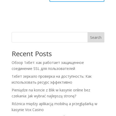
A
l
t
e
r
n
Search
a
t
Recent Posts
i
v
Обзор 1хбет: как работает защищенное
e
соединение SSL для пользователей
:
1хбет зеркало проверка на доступность: Как
использовать ресурс эффективно
Pieniądze na koncie z Blik w kasynie online bez
czekania: Jak wybrać najlepszą stronę?
Różnica między aplikacją mobilną a przeglądarką w
kasynie Vox Casino