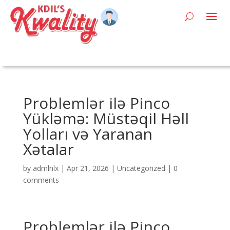
Problemlər ilə Pinco
Yükləmə: Müstəqil Həll
Yolları və Yaranan
Xətalar
by
admlnlx
|
Apr 21, 2026
|
Uncategorized
|
0
comments
Problemlər ilə Pinco