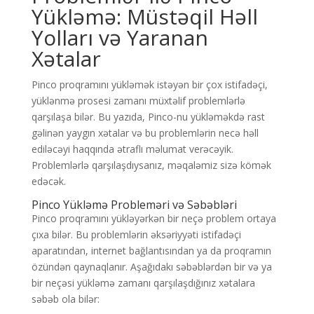
Yükləmə: Müstəqil Həll
Yolları və Yaranan
Xətalar
Pinco proqramını yükləmək istəyən bir çox istifadəçi,
yüklənmə prosesi zamanı müxtəlif problemlərlə
qarşılaşa bilər. Bu yazıda, Pinco-nu yükləməkdə rast
gəlinən yaygın xətalar və bu problemlərin necə həll
ediləcəyi haqqında ətraflı məlumat verəcəyik.
Problemlərlə qarşılaşdıysanız, məqaləmiz sizə kömək
edəcək.
Pinco Yükləmə Probleməri və Səbəbləri
Pinco proqramını yükləyərkən bir neçə problem ortaya
çıxa bilər. Bu problemlərin əksəriyyəti istifadəçi
aparatından, internet bağlantısından ya da proqramın
özündən qaynaqlanır. Aşağıdakı səbəblərdən bir və ya
bir neçəsi yükləmə zamanı qarşılaşdığınız xətalara
səbəb ola bilər: