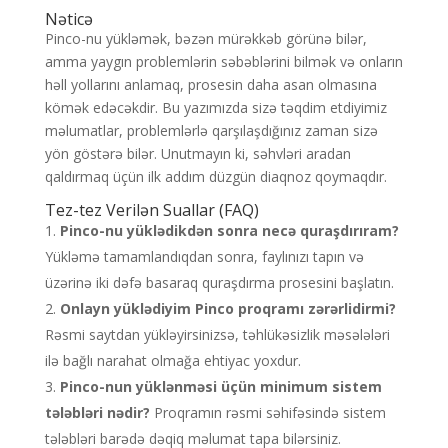
Nəticə
Pinco-nu yükləmək, bəzən mürəkkəb görünə bilər,
amma yaygın problemlərin səbəblərini bilmək və onların
həll yollarını anlamaq, prosesin daha asan olmasına
kömək edəcəkdir. Bu yazımızda sizə təqdim etdiyimiz
məlumatlar, problemlərlə qarşılaşdığınız zaman sizə
yön göstərə bilər. Unutmayın ki, səhvləri aradan
qaldırmaq üçün ilk addım düzgün diaqnoz qoymaqdır.
Tez-tez Verilən Suallar (FAQ)
Pinco-nu yüklədikdən sonra necə quraşdırıram?
Yükləmə tamamlandıqdan sonra, faylınızı tapın və
üzərinə iki dəfə basaraq quraşdırma prosesini başlatın.
Onlayn yüklədiyim Pinco proqramı zərərlidirmi?
Rəsmi saytdan yükləyirsinizsə, təhlükəsizlik məsələləri
ilə bağlı narahat olmağa ehtiyac yoxdur.
Pinco-nun yüklənməsi üçün minimum sistem
tələbləri nədir?
Proqramın rəsmi səhifəsində sistem
tələbləri barədə dəqiq məlumat tapa bilərsiniz.