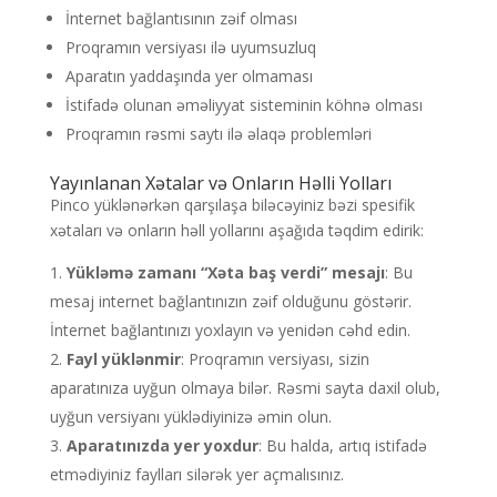
İnternet bağlantısının zəif olması
Proqramın versiyası ilə uyumsuzluq
Aparatın yaddaşında yer olmaması
İstifadə olunan əməliyyat sisteminin köhnə olması
Proqramın rəsmi saytı ilə əlaqə problemləri
Yayınlanan Xətalar və Onların Həlli Yolları
Pinco yüklənərkən qarşılaşa biləcəyiniz bəzi spesifik
xətaları və onların həll yollarını aşağıda təqdim edirik:
Yükləmə zamanı “Xəta baş verdi” mesajı
: Bu
mesaj internet bağlantınızın zəif olduğunu göstərir.
İnternet bağlantınızı yoxlayın və yenidən cəhd edin.
Fayl yüklənmir
: Proqramın versiyası, sizin
aparatınıza uyğun olmaya bilər. Rəsmi sayta daxil olub,
uyğun versiyanı yüklədiyinizə əmin olun.
Aparatınızda yer yoxdur
: Bu halda, artıq istifadə
etmədiyiniz faylları silərək yer açmalısınız.