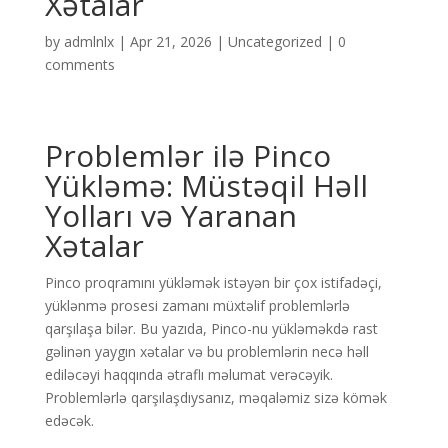
Xətalar
by
admlnlx
|
Apr 21, 2026
|
Uncategorized
|
0
comments
Problemlər ilə Pinco
Yükləmə: Müstəqil Həll
Yolları və Yaranan
Xətalar
Pinco proqramını yükləmək istəyən bir çox istifadəçi,
yüklənmə prosesi zamanı müxtəlif problemlərlə
qarşılaşa bilər. Bu yazıda, Pinco-nu yükləməkdə rast
gəlinən yaygın xətalar və bu problemlərin necə həll
ediləcəyi haqqında ətraflı məlumat verəcəyik.
Problemlərlə qarşılaşdıysanız, məqaləmiz sizə kömək
edəcək.