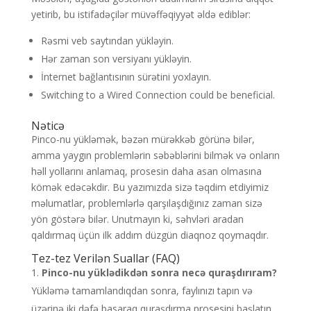
yetirib, bu istifadəçilər müvəffəqiyyət əldə ediblər:
Rəsmi veb saytından yükləyin.
Hər zaman son versiyanı yükləyin.
İnternet bağlantısının sürətini yoxlayın.
Switching to a Wired Connection could be beneficial.
Nəticə
Pinco-nu yükləmək, bəzən mürəkkəb görünə bilər,
amma yaygın problemlərin səbəblərini bilmək və onların
həll yollarını anlamaq, prosesin daha asan olmasına
kömək edəcəkdir. Bu yazımızda sizə təqdim etdiyimiz
məlumatlar, problemlərlə qarşılaşdığınız zaman sizə
yön göstərə bilər. Unutmayın ki, səhvləri aradan
qaldırmaq üçün ilk addım düzgün diaqnoz qoymaqdır.
Tez-tez Verilən Suallar (FAQ)
Pinco-nu yüklədikdən sonra necə quraşdırıram?
Yükləmə tamamlandıqdan sonra, faylınızı tapın və
üzərinə iki dəfə basaraq quraşdırma prosesini başlatın.