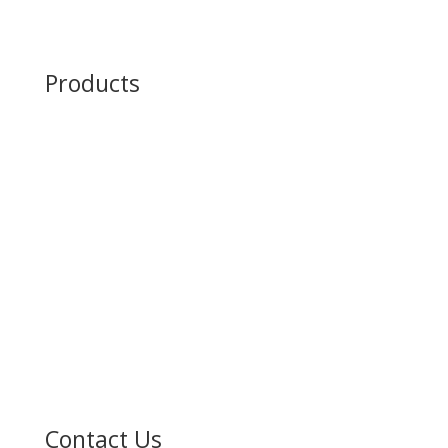
Contact Us
Products
Desi Ghee
Whole Milk
Bulk Milk
Chaach
UHT Milk
UHT Cream
Flavoured Milk
Contact Us