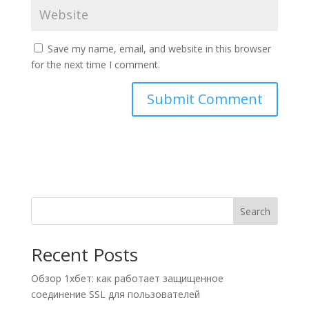
Save my name, email, and website in this browser
for the next time I comment.
A
l
t
e
r
n
Search
a
t
Recent Posts
i
v
Обзор 1хбет: как работает защищенное
e
соединение SSL для пользователей
: