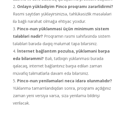
Onlayn yüklədiyim Pinco proqramı zərərlidirmi?
Rəsmi saytdan yükləyirsinizsə, təhlükəsizlik məsələləri
ilə bağlı narahat olmağa ehtiyac yoxdur.
Pinco-nun yüklənməsi üçün minimum sistem
tələbləri nədir?
Proqramın rəsmi səhifəsində sistem
tələbləri barədə dəqiq məlumat tapa bilərsiniz.
İnternet bağlantım pozulsa, yükləməni bərpa
edə bilərəmmi?
Bəli, tətbiqin yüklənməsi burada
qalacaq, internet bağlantınız bərpa edilən zaman
müvafiq təlimatlarla davam edə bilərsiniz.
Pinco-nun yeniləmələri necə idarə olunmalıdır?
Yüklənmə tamamlandıqdan sonra, proqramı açdığınız
zaman yeni versiya varsa, sizə yeniləmə bildirişi
veriləcək.