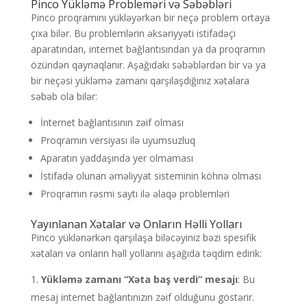
Pinco Yükləmə Probleməri və Səbəbləri
Pinco proqramını yükləyərkən bir neçə problem ortaya
çıxa bilər. Bu problemlərin əksəriyyəti istifadəçi
aparatından, internet bağlantısından ya da proqramın
özündən qaynaqlanır. Aşağıdakı səbəblərdən bir və ya
bir neçəsi yükləmə zamanı qarşılaşdığınız xətalara
səbəb ola bilər:
İnternet bağlantısının zəif olması
Proqramın versiyası ilə uyumsuzluq
Aparatın yaddaşında yer olmaması
İstifadə olunan əməliyyat sisteminin köhnə olması
Proqramın rəsmi saytı ilə əlaqə problemləri
Yayınlanan Xətalar və Onların Həlli Yolları
Pinco yüklənərkən qarşılaşa biləcəyiniz bəzi spesifik
xətaları və onların həll yollarını aşağıda təqdim edirik:
Yükləmə zamanı “Xəta baş verdi” mesajı
: Bu
mesaj internet bağlantınızın zəif olduğunu göstərir.