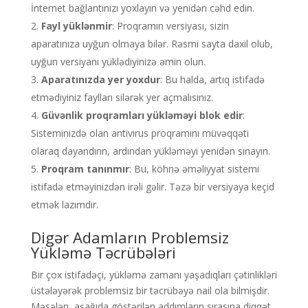
İnternet bağlantınızı yoxlayın və yenidən cəhd edin.
Fayl yüklənmir
: Proqramın versiyası, sizin
aparatınıza uyğun olmaya bilər. Rəsmi sayta daxil olub,
uyğun versiyanı yüklədiyinizə əmin olun.
Aparatınızda yer yoxdur
: Bu halda, artıq istifadə
etmədiyiniz faylları silərək yer açmalısınız.
Güvənlik proqramları yükləməyi blok edir
:
Sisteminizdə olan antivirus proqramını müvəqqəti
olaraq dayandırın, ardından yükləməyi yenidən sınayın.
Proqram tanınmır
: Bu, köhnə əməliyyat sistemi
istifadə etməyinizdən irəli gəlir. Təzə bir versiyaya keçid
etmək lazımdır.
Digər Adamların Problemsiz
Yükləmə Təcrübələri
Bir çox istifadəçi, yükləmə zamanı yaşadıqları çətinlikləri
üstələyərək problemsiz bir təcrübəyə nail ola bilmişdir.
Məsələn, aşağıda göstərilən addımların sırasına diqqət