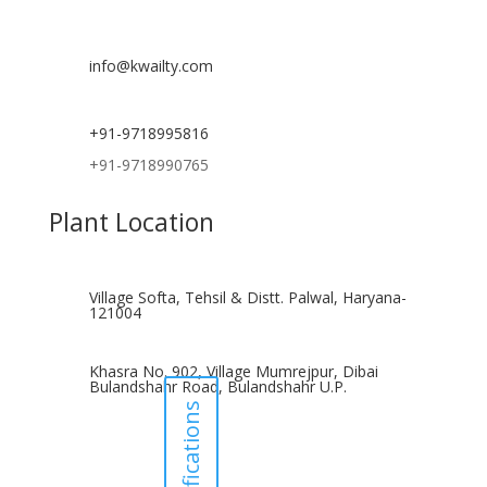
info@kwailty.com
+91-9718995816
+91-9718990765
Plant Location
Village Softa, Tehsil & Distt. Palwal, Haryana-
121004
Khasra No. 902, Village Mumrejpur, Dibai
Bulandshahr Road, Bulandshahr U.P.
Notifications