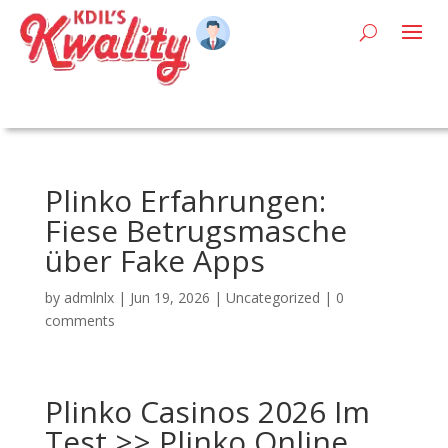
Plinko Erfahrungen:
Fiese Betrugsmasche
über Fake Apps
by
admlnlx
|
Jun 19, 2026
|
Uncategorized
|
0
comments
Plinko Casinos 2026 Im
Test >> Plinko Online