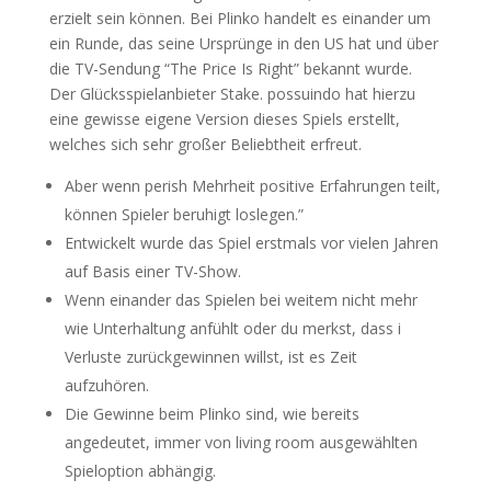
erzielt sein können. Bei Plinko handelt es einander um
ein Runde, das seine Ursprünge in den US hat und über
die TV-Sendung “The Price Is Right” bekannt wurde.
Der Glücksspielanbieter Stake. possuindo hat hierzu
eine gewisse eigene Version dieses Spiels erstellt,
welches sich sehr großer Beliebtheit erfreut.
Aber wenn perish Mehrheit positive Erfahrungen teilt,
können Spieler beruhigt loslegen.”
Entwickelt wurde das Spiel erstmals vor vielen Jahren
auf Basis einer TV-Show.
Wenn einander das Spielen bei weitem nicht mehr
wie Unterhaltung anfühlt oder du merkst, dass i
Verluste zurückgewinnen willst, ist es Zeit
aufzuhören.
Die Gewinne beim Plinko sind, wie bereits
angedeutet, immer von living room ausgewählten
Spieloption abhängig.