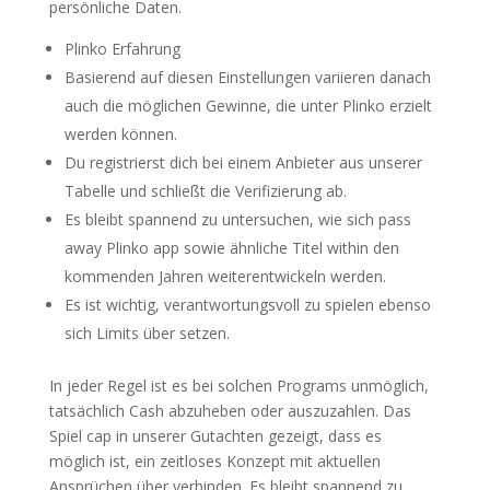
persönliche Daten.
Plinko Erfahrung
Basierend auf diesen Einstellungen variieren danach
auch die möglichen Gewinne, die unter Plinko erzielt
werden können.
Du registrierst dich bei einem Anbieter aus unserer
Tabelle und schließt die Verifizierung ab.
Es bleibt spannend zu untersuchen, wie sich pass
away Plinko app sowie ähnliche Titel within den
kommenden Jahren weiterentwickeln werden.
Es ist wichtig, verantwortungsvoll zu spielen ebenso
sich Limits über setzen.
In jeder Regel ist es bei solchen Programs unmöglich,
tatsächlich Cash abzuheben oder auszuzahlen. Das
Spiel cap in unserer Gutachten gezeigt, dass es
möglich ist, ein zeitloses Konzept mit aktuellen
Ansprüchen über verbinden. Es bleibt spannend zu