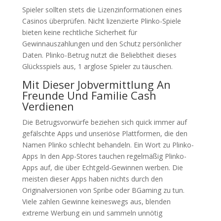
Spieler sollten stets die Lizenzinformationen eines
Casinos überprüfen. Nicht lizenzierte Plinko-Spiele
bieten keine rechtliche Sicherheit für
Gewinnauszahlungen und den Schutz persönlicher
Daten. Plinko-Betrug nutzt die Beliebtheit dieses
Glücksspiels aus, 1 arglose Spieler zu täuschen.
Mit Dieser Jobvermittlung An
Freunde Und Familie Cash
Verdienen
Die Betrugsvorwürfe beziehen sich quick immer auf
gefälschte Apps und unseriöse Plattformen, die den
Namen Plinko schlecht behandeln. Ein Wort zu Plinko-
Apps In den App-Stores tauchen regelmäßig Plinko-
Apps auf, die über Echtgeld-Gewinnen werben. Die
meisten dieser Apps haben nichts durch den
Originalversionen von Spribe oder BGaming zu tun.
Viele zahlen Gewinne keineswegs aus, blenden
extreme Werbung ein und sammeln unnötig