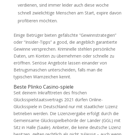
verdienen, sind immer leider auch diese woche
schnell zwielichtige Menschen am Start, expire davon
profitieren möchten.
Einige Betrüger bieten gefälschte “Gewinnstrategien”
oder “Insider-Tipps” a good, die angeblich garantierte
Gewinne versprechen. Kriminelle stehlen persönliche
Daten, um Konten zu übernehmen oder schnelle zu
eröffnen. Seriöse Angebote lassen einander von
Betrugsmaschen unterscheiden, falls man die
typischen Warnzeichen kennt.
Beste Plinko Casino-spiele
Seit deinem Inkrafttreten des frischen
Glücksspielstaatsvertrags 2021 dürfen Online-
Glücksspiele in Deutschland nur mit staatlicher Lizenz
betrieben werden. Die Lizenzvergabe erfolgt durch die
Gemeinsame Glücksspielbehörde der Länder (GGL) mit
Sitz in Halle (Saale). Anbieter, die keine deutsche Lizenz
besitzen, gelten rechtlich als nicht zulässig – auch wenn