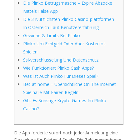
Die Plinko Betrugsmasche – Expire Abzocke
Mittels False App
Die 3 Nützlichsten Plinko Casino-plattformen
In Österreich Laut Benutzererfahrung
Gewinne & Limits Bei Plinko
Plinko Um Echtgeld Oder Aber Kostenlos
Spielen
Ssl-verschlüsselung Und Datenschutz
Wie Funktioniert Plinko Cash Apps?
Was Ist Auch Plinko Für Dieses Spiel?
Bet-at-home – Übersichtliche On The Internet
Spielhalle Mit Fairen Regeln
Gibt Es Sonstige Krypto Games Im Plinko
Casino?
Die App forderte sofort nach jeder Anmeldung eine
Einzahlung für Echtgeld-Spiele. Die Zahlungsoptionen