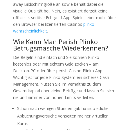
away Bildschirmgröße an sowie behält dabei die
visuelle Qualität bei. Nein, es existiert derzeit keine
offizielle, seriöse Echtgeld-App. Spiele lieber mobil über
den Browser bei lizenzierten Casinos
plinko
wahrscheinlichkeit
.
Wie Kann Man Perish Plinko
Betrugsmasche Wiederkennen?
Die Regeln sind einfach und Sie können Plinko
kostenlos oder mit echtem Geld zocken – am
Desktop-PC oder über perish Casino Plinko App.
Wichtig ist für jede Plinko System ein sicheres Cash
Management. Nutzen Sie im Verhältnis zu dem
Gesamtkapital eher kleine Beträge und lassen Sie sich
nie und nimmer von hohen Limits verleiten.
Schon nach wenigen Stunden gab ha sido etliche
Abbuchungsversuche vonseiten meiner virtuellen
Karte.