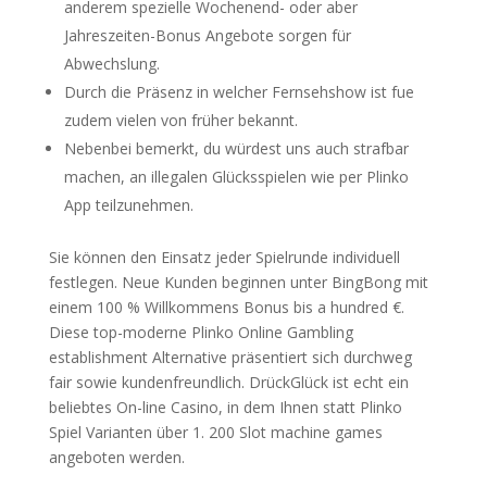
anderem spezielle Wochenend- oder aber
Jahreszeiten-Bonus Angebote sorgen für
Abwechslung.
Durch die Präsenz in welcher Fernsehshow ist fue
zudem vielen von früher bekannt.
Nebenbei bemerkt, du würdest uns auch strafbar
machen, an illegalen Glücksspielen wie per Plinko
App teilzunehmen.
Sie können den Einsatz jeder Spielrunde individuell
festlegen. Neue Kunden beginnen unter BingBong mit
einem 100 % Willkommens Bonus bis a hundred €.
Diese top-moderne Plinko Online Gambling
establishment Alternative präsentiert sich durchweg
fair sowie kundenfreundlich. DrückGlück ist echt ein
beliebtes On-line Casino, in dem Ihnen statt Plinko
Spiel Varianten über 1. 200 Slot machine games
angeboten werden.