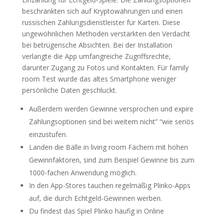
beschränkten sich auf Kryptowährungen und einen
russischen Zahlungsdienstleister für Karten. Diese
ungewöhnlichen Methoden verstärkten den Verdacht
bei betrügerische Absichten. Bei der Installation
verlangte die App umfangreiche Zugriffsrechte,
darunter Zugang zu Fotos und Kontakten. Für family
room Test wurde das altes Smartphone weniger
persönliche Daten geschluckt.
Außerdem werden Gewinne versprochen und expire
Zahlungsoptionen sind bei weitem nicht” “wie seriös
einzustufen.
Landen die Bälle in living room Fächern mit hohen
Gewinnfaktoren, sind zum Beispiel Gewinne bis zum
1000-fachen Anwendung möglich.
In den App-Stores tauchen regelmäßig Plinko-Apps
auf, die durch Echtgeld-Gewinnen werben.
Du findest das Spiel Plinko häufig in Online