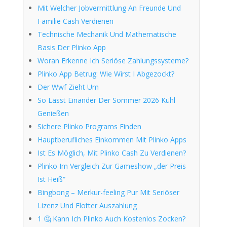
Mit Welcher Jobvermittlung An Freunde Und
Familie Cash Verdienen
Technische Mechanik Und Mathematische
Basis Der Plinko App
Woran Erkenne Ich Seriöse Zahlungssysteme?
Plinko App Betrug: Wie Wirst I Abgezockt?
Der Wwf Zieht Um
So Lässt Einander Der Sommer 2026 Kühl
Genießen
Sichere Plinko Programs Finden
Hauptberufliches Einkommen Mit Plinko Apps
Ist Es Möglich, Mit Plinko Cash Zu Verdienen?
Plinko Im Vergleich Zur Gameshow „der Preis
Ist Heiß“
Bingbong – Merkur-feeling Pur Mit Seriöser
Lizenz Und Flotter Auszahlung
1 🤔 Kann Ich Plinko Auch Kostenlos Zocken?