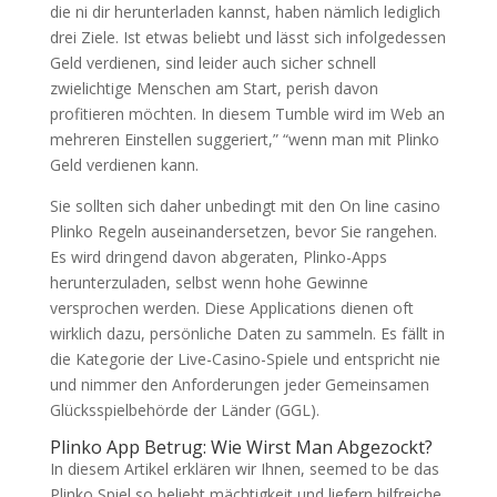
die ni dir herunterladen kannst, haben nämlich lediglich
drei Ziele. Ist etwas beliebt und lässt sich infolgedessen
Geld verdienen, sind leider auch sicher schnell
zwielichtige Menschen am Start, perish davon
profitieren möchten. In diesem Tumble wird im Web an
mehreren Einstellen suggeriert,” “wenn man mit Plinko
Geld verdienen kann.
Sie sollten sich daher unbedingt mit den On line casino
Plinko Regeln auseinandersetzen, bevor Sie rangehen.
Es wird dringend davon abgeraten, Plinko-Apps
herunterzuladen, selbst wenn hohe Gewinne
versprochen werden. Diese Applications dienen oft
wirklich dazu, persönliche Daten zu sammeln. Es fällt in
die Kategorie der Live-Casino-Spiele und entspricht nie
und nimmer den Anforderungen jeder Gemeinsamen
Glücksspielbehörde der Länder (GGL).
Plinko App Betrug: Wie Wirst Man Abgezockt?
In diesem Artikel erklären wir Ihnen, seemed to be das
Plinko Spiel so beliebt mächtigkeit und liefern hilfreiche