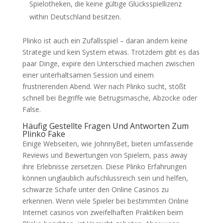
Spielotheken, die keine gültige Glücksspiellizenz
within Deutschland besitzen.
Plinko ist auch ein Zufallsspiel – daran ändern keine
Strategie und kein System etwas. Trotzdem gibt es das
paar Dinge, expire den Unterschied machen zwischen
einer unterhaltsamen Session und einem
frustrierenden Abend. Wer nach Plinko sucht, stößt
schnell bei Begriffe wie Betrugsmasche, Abzocke oder
False.
Häufig Gestellte Fragen Und Antworten Zum
Plinko Fake
Einige Webseiten, wie JohnnyBet, bieten umfassende
Reviews und Bewertungen von Spielern, pass away
ihre Erlebnisse zersetzen. Diese Plinko Erfahrungen
können unglaublich aufschlussreich sein und helfen,
schwarze Schafe unter den Online Casinos zu
erkennen. Wenn viele Spieler bei bestimmten Online
Internet casinos von zweifelhaften Praktiken beim