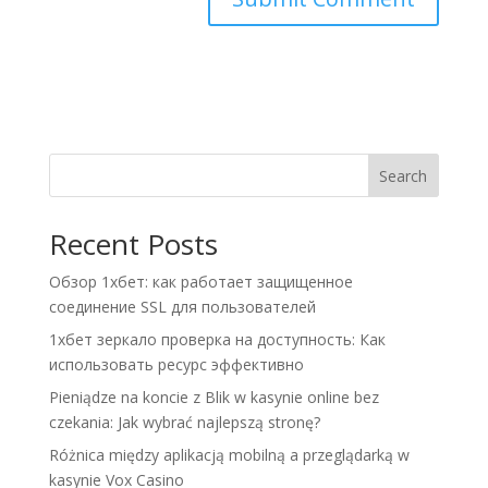
A
l
t
e
r
n
Search
a
t
Recent Posts
i
v
Обзор 1хбет: как работает защищенное
e
соединение SSL для пользователей
:
1хбет зеркало проверка на доступность: Как
использовать ресурс эффективно
Pieniądze na koncie z Blik w kasynie online bez
czekania: Jak wybrać najlepszą stronę?
Różnica między aplikacją mobilną a przeglądarką w
kasynie Vox Casino