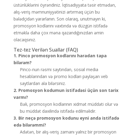
üstünlüklərini öyrəndiniz. İqtisadiyyata təsir etmədən,
alış-veriş məmnuniyyətinizi artırmaq üçün bu
bələdçidən yararlanın. Son olaraq, unutmayın ki,
promosyon kodlarını vaxtında və düzgün istifadə
etməklə daha çox məna qazandığınızdan əmin
olacaqsınız.
Tez-tez Verilən Suallar (FAQ)
1. Pinco promosyon kodlarını haradan tapa
bilərəm?
Pinco-nun rəsmi saytından, sosial media
hesablarından və promo kodları paylaşan veb
saytlardan ala bilərsiniz.
2. Promosyon kodumun istifadəsi üçün son tarix
varmı?
Bəli, promosyon kodlarının xidmət müddəti olur və
bu müddət daxilində istifadə edilməlidir.
3. Bir neçə promosyon kodunu eyni anda istifadə
edə bilərəmmi?
Adətən, bir alış-veriş zamanı yalnız bir promosyon