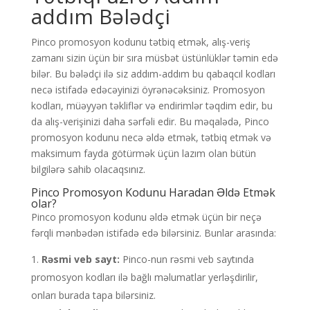
addım Bələdçi
Pinco promosyon kodunu tətbiq etmək, alış-veriş
zamanı sizin üçün bir sıra müsbət üstünlüklər təmin edə
bilər. Bu bələdçi ilə siz addım-addım bu qabaqcıl kodları
necə istifadə edəcəyinizi öyrənəcəksiniz. Promosyon
kodları, müəyyən təkliflər və endirimlər təqdim edir, bu
da alış-verişinizi daha sərfəli edir. Bu məqalədə, Pinco
promosyon kodunu necə əldə etmək, tətbiq etmək və
maksimum fayda götürmək üçün lazım olan bütün
bilgilərə sahib olacaqsınız.
Pinco Promosyon Kodunu Haradan Əldə Etmək
olar?
Pinco promosyon kodunu əldə etmək üçün bir neçə
fərqli mənbədən istifadə edə bilərsiniz. Bunlar arasında:
Rəsmi veb sayt:
Pinco-nun rəsmi veb saytında
promosyon kodları ilə bağlı məlumatlar yerləşdirilir,
onları burada tapa bilərsiniz.