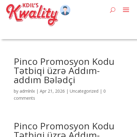
Pinco Promosyon Kodu
Tətbiqi üzrə Addım-
addım Bələdçi
by
admlnlx
|
Apr 21, 2026
|
Uncategorized
|
0
comments
Pinco Promosyon Kodu
Tətbiqi üzrə Addım-