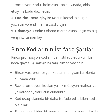
“Promosyon Kodu” bölməsini tapın. Burada, əldə
etdiyiniz kodu daxil edin.
Endirimi təsdiqləyin:
Kodun keçərli olduğunu
yoxlayın və endiriminizi təsdiqləyin.
Ödəməyə keçin:
Ödəmə mərhələsinə keçin və alış-
verişinizi tamamlayın.
Pinco Kodlarının İstifadə Şərtləri
Pinco promosyon kodlarından istifadə edərkən, bir
neçə qayda və şərtləri nəzərə almaq vacibdir:
Əksər vaxt promosyon kodları müəyyən tarixlərdə
qüvvədə olur.
Bazı promosyon kodları yalnız müəyyən məhsul və
ya kateqoriyalar üçün etibarlıdır.
Kod uşaqlıqlarında bir daha istifadə edilə bilən kodlar
ola bilər.
Endirimlerin birleştirilmpesi mümkün olmaya bilər, bu