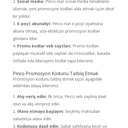
Sosial media:
Pinco-nun sosial media hesablarını
izləmək, yeni promosyon kodları əldə etmək üçün ideal
bir yoldur.
E-poçt abunəliyi:
Pinco-nun e-poçt siyahısına
abunə olmaq, sizə eksklüziv promosyon kodları
göndərə bilər.
Promo kodlar veb saytları:
Promo kodları
paylaşan müxtəlif veb saytları da mövcuddur, burada
istifadə edə biləcəyiniz kodlar tapa bilərsiniz.
Pinco Promosyon Kodunu Tətbiq Etmək
Promosyon kodunu tətbiq etmək üçün aşağıdakı
addımları izləyə bilərsiniz:
Alış-veriş edin:
İlk öncə, Pinco veb saytına daxil
olun və alış-verişinizi edin.
Əlavə etməyə başlayın:
Seçilmiş məhsulları
səbətinizə əlavə edin.
Kodunuzu daxil edin:
Səbət səhifəsinə keçin və