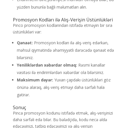
yüzden bununla bağlı məlumatları alın.
Promosyon Kodları ilə Alış-Verişin Üstünlükləri
Pinco promosyon kodlarından istifadə etməyin bir sıra
üstünlükləri var:
Qənaət:
Promosyon kodları ilə alış-veriş edərkən,
məhsul qiymətində əhəmiyyətli dərəcədə qənaət edə
bilərsiniz.
Yeniliklərdən xəbərdar olmaq:
Rəsmi kanallar
vasitəsi ilə endirimlərdən xəbərdar ola bilərsiniz.
Maksimum dəyər:
Yuxarı çapdakı üstünlükləri göz
önünə alaraq, alış-veriş etməyi daha sərfəli hala
gətirər.
Sonuç
Pinca promosyon kodunu istifadə etmək, alış-verişinizi
daha sərfəli edə bilər. Bu bələdçidə, kodu necə əldə
edəcəyinizi, tətbiq edəcəyinizi və alış-verişin