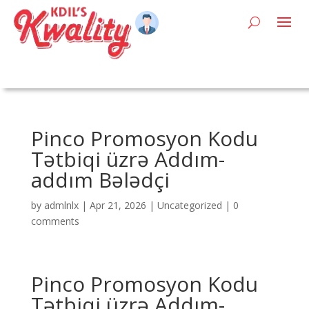
Pinco Promosyon Kodu
Tətbiqi üzrə Addım-
addım Bələdçi
by
admlnlx
|
Apr 21, 2026
|
Uncategorized
|
0
comments
Pinco Promosyon Kodu
Tətbiqi üzrə Addım-