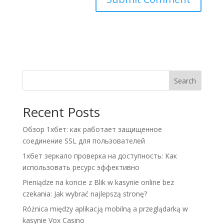
A
l
t
e
r
n
Search
a
t
Recent Posts
i
v
Обзор 1хбет: как работает защищенное
e
соединение SSL для пользователей
:
1хбет зеркало проверка на доступность: Как
использовать ресурс эффективно
Pieniądze na koncie z Blik w kasynie online bez
czekania: Jak wybrać najlepszą stronę?
Różnica między aplikacją mobilną a przeglądarką w
kasynie Vox Casino