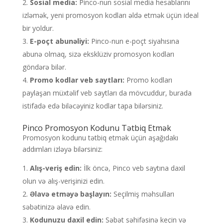
Sosial media:
Pinco-nun sosial media hesablarını
izləmək, yeni promosyon kodları əldə etmək üçün ideal
bir yoldur.
E-poçt abunəliyi:
Pinco-nun e-poçt siyahısına
abunə olmaq, sizə eksklüziv promosyon kodları
göndərə bilər.
Promo kodlar veb saytları:
Promo kodları
paylaşan müxtəlif veb saytları da mövcuddur, burada
istifadə edə biləcəyiniz kodlar tapa bilərsiniz.
Pinco Promosyon Kodunu Tətbiq Etmək
Promosyon kodunu tətbiq etmək üçün aşağıdakı
addımları izləyə bilərsiniz:
Alış-veriş edin:
İlk öncə, Pinco veb saytına daxil
olun və alış-verişinizi edin.
Əlavə etməyə başlayın:
Seçilmiş məhsulları
səbətinizə əlavə edin.
Kodunuzu daxil edin:
Səbət səhifəsinə keçin və