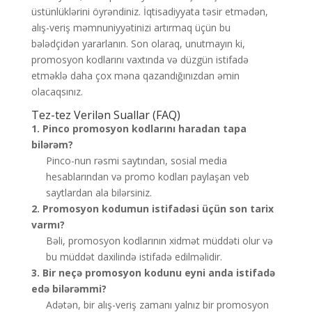
üstünlüklərini öyrəndiniz. İqtisadiyyata təsir etmədən,
alış-veriş məmnuniyyətinizi artırmaq üçün bu
bələdçidən yararlanın. Son olaraq, unutmayın ki,
promosyon kodlarını vaxtında və düzgün istifadə
etməklə daha çox məna qazandığınızdan əmin
olacaqsınız.
Tez-tez Verilən Suallar (FAQ)
1. Pinco promosyon kodlarını haradan tapa
bilərəm?
Pinco-nun rəsmi saytından, sosial media
hesablarından və promo kodları paylaşan veb
saytlardan ala bilərsiniz.
2. Promosyon kodumun istifadəsi üçün son tarix
varmı?
Bəli, promosyon kodlarının xidmət müddəti olur və
bu müddət daxilində istifadə edilməlidir.
3. Bir neçə promosyon kodunu eyni anda istifadə
edə bilərəmmi?
Adətən, bir alış-veriş zamanı yalnız bir promosyon