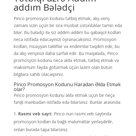
addım Bələdçi
Pinco promosyon kodunu tətbiq etmək, alış-veriş
zamanı sizin üçün bir sıra müsbət üstünlüklər təmin edə
bilər. Bu bələdçi ilə siz addım-addım bu qabaqcıl kodları
necə istifadə edəcəyinizi öyrənəcəksiniz. Promosyon
kodları, müəyyən təkliflər və endirimlər təqdim edir, bu
da alış-verişinizi daha sərfəli edir. Bu məqalədə, Pinco
promosyon kodunu necə əldə etmək, tətbiq etmək və
maksimum fayda götürmək üçün lazım olan bütün
bilgilərə sahib olacaqsınız.
Pinco Promosyon Kodunu Haradan Əldə Etmək
olar?
Pinco promosyon kodunu əldə etmək üçün bir neçə
fərqli mənbədən istifadə edə bilərsiniz. Bunlar arasında:
Rəsmi veb sayt:
Pinco-nun rəsmi veb saytında
promosyon kodları ilə bağlı məlumatlar yerləşdirilir,
onları burada tapa bilərsiniz.