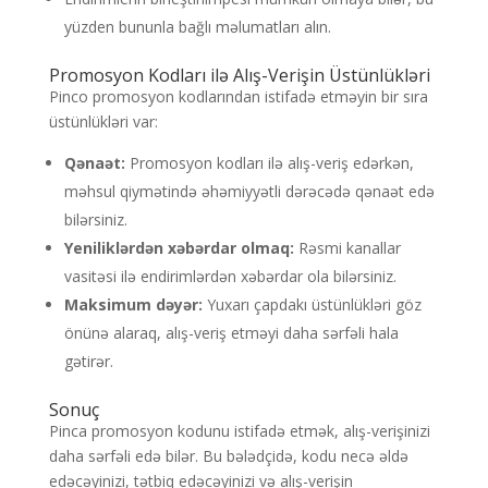
yüzden bununla bağlı məlumatları alın.
Promosyon Kodları ilə Alış-Verişin Üstünlükləri
Pinco promosyon kodlarından istifadə etməyin bir sıra
üstünlükləri var:
Qənaət:
Promosyon kodları ilə alış-veriş edərkən,
məhsul qiymətində əhəmiyyətli dərəcədə qənaət edə
bilərsiniz.
Yeniliklərdən xəbərdar olmaq:
Rəsmi kanallar
vasitəsi ilə endirimlərdən xəbərdar ola bilərsiniz.
Maksimum dəyər:
Yuxarı çapdakı üstünlükləri göz
önünə alaraq, alış-veriş etməyi daha sərfəli hala
gətirər.
Sonuç
Pinca promosyon kodunu istifadə etmək, alış-verişinizi
daha sərfəli edə bilər. Bu bələdçidə, kodu necə əldə
edəcəyinizi, tətbiq edəcəyinizi və alış-verişin