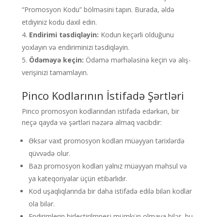
“Promosyon Kodu” bölməsini tapın. Burada, əldə
etdiyiniz kodu daxil edin.
Endirimi təsdiqləyin:
Kodun keçərli olduğunu
yoxlayın və endiriminizi təsdiqləyin.
Ödəməyə keçin:
Ödəmə mərhələsinə keçin və alış-
verişinizi tamamlayın.
Pinco Kodlarının İstifadə Şərtləri
Pinco promosyon kodlarından istifadə edərkən, bir
neçə qayda və şərtləri nəzərə almaq vacibdir:
Əksər vaxt promosyon kodları müəyyən tarixlərdə
qüvvədə olur.
Bazı promosyon kodları yalnız müəyyən məhsul və
ya kateqoriyalar üçün etibarlıdır.
Kod uşaqlıqlarında bir daha istifadə edilə bilən kodlar
ola bilər.
Endirimlerin birleştirilmpesi mümkün olmaya bilər, bu