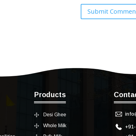
Products
Conta
info
Desi Ghee
Whole Milk
+91