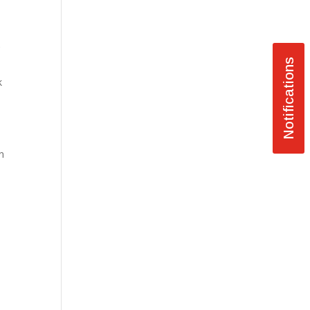
ə
Notifications
k
a
ün