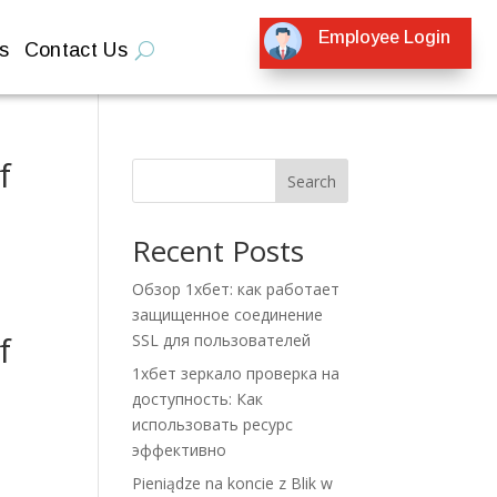
Employee Login
s
Contact Us
f
Search
Recent Posts
Обзор 1хбет: как работает
защищенное соединение
f
SSL для пользователей
1хбет зеркало проверка на
доступность: Как
использовать ресурс
эффективно
Pieniądze na koncie z Blik w