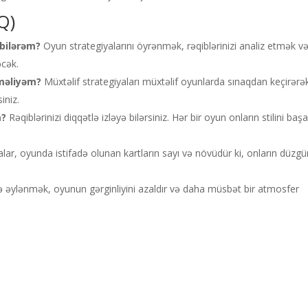
Q)
bilərəm?
Oyun strategiyalarını öyrənmək, rəqiblərinizi analiz etmək v
əcək.
tməliyəm?
Müxtəlif strategiyaları müxtəlif oyunlarda sınaqdan keçirərə
iniz.
m?
Rəqiblərinizi diqqətlə izləyə bilərsiniz. Hər bir oyun onların stilini baş
lar, oyunda istifadə olunan kartların sayı və növüdür ki, onların düzg
əylənmək, oyunun gərginliyini azaldır və daha müsbət bir atmosfer