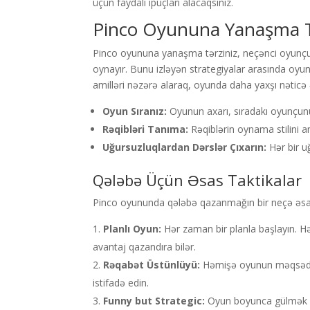
üçün faydalı ipuçları alacaqsınız.
Pinco Oyununa Yanaşma T
Pinco oyununa yanaşma tərziniz, neçənci oyunçu
oynayır. Bunu izləyən strategiyalar arasında oyun s
amilləri nəzərə alaraq, oyunda daha yaxşı nəticə ə
Oyun Sıranız:
Oyunun axarı, sıradakı oyunçunu
Rəqibləri Tanıma:
Rəqiblərin oynama stilini a
Uğursuzluqlardan Dərslər Çıxarın:
Hər bir uğ
Qələbə Üçün Əsas Taktikalar
Pinco oyununda qələbə qazanmağın bir neçə əsas 
Planlı Oyun:
Hər zaman bir planla başlayın. Hə
avantaj qazandıra bilər.
Rəqabət Üstünlüyü:
Həmişə oyunun məqsədin
istifadə edin.
Funny but Strategic:
Oyun boyunca gülmək və