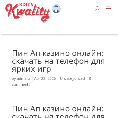
Пин Ап казино онлайн:
скачать на телефон для
ярких игр
by
admlnlx
|
Apr 22, 2026
|
Uncategorized
|
0
comments
Пин Ап казино онлайн:
скачать на телефон для