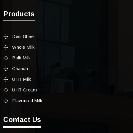
Products
Desi Ghee
Whole Milk
Bulk Milk
Chaach
UHT Milk
UHT Cream
Flavoured Milk
Contact Us