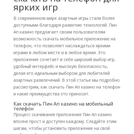
ярких игр
В современном мире азартные игры стали более
доступными благодаря развитию технологий. Пин
Ап казино предлагает своим пользователям
возможность скачать мобильное приложение на
телефон, что позволяет наслаждаться яркими
играми в любом месте и в любое время. Это
приложение сочетает в себе широкий выбор игр,
удобный интерфейс и высокую безопасность,
делая его идеальным выбором для любителей
азартных развлечений. В этой статье мы подробно
рассмотрим, как скачать Пин Ап казино на телефон
и какие преимущества это приносит.
Как скачать Пин Ап казино на мобильный
телефон
Процесс скачивания приложения Пин Ап казино
вполне прост и доступен каждому. Следуйте этим
шагам, чтобы установить приложение на свой