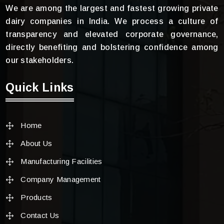
We are among the largest and fastest growing private
dairy companies in India. We process a culture of
transparency and elevated corporate governance,
directly benefiting and bolstering confidence among
our stakeholders.
Quick Links
Home
About Us
Manufacturing Facilities
Company Management
Products
Contact Us