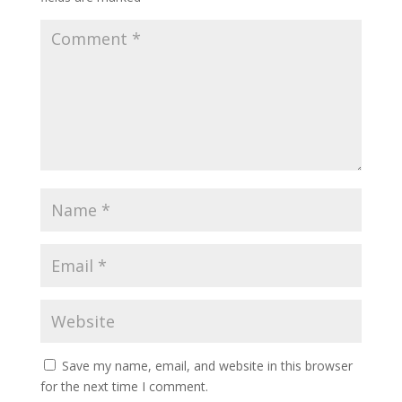
Save my name, email, and website in this browser
for the next time I comment.