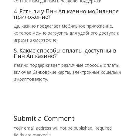
контактным данным в разделе поддержки.
4. Есть ли у Пин Ап казино мобильное
приложение?
Да, казино предлагает мобильное приложение,
которое можно загрузить для удобного доступа к
играм на смартфоне.
5. Какие способы оплаты доступны в
Пин Ап казино?
Казино поддерживает различные способы оплаты,
включая банковские карты, электронные кошельки
и криптовалюту.
Submit a Comment
Your email address will not be published.
Required
fields are marked
*