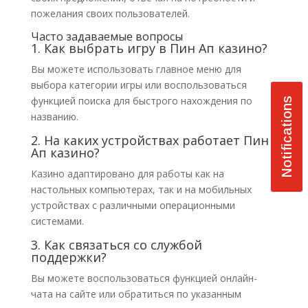
пожелания своих пользователей.
Часто задаваемые вопросы
1. Как выбрать игру в Пин Ап казино?
Вы можете использовать главное меню для
выбора категории игры или воспользоваться
функцией поиска для быстрого нахождения по
Notifications
названию.
2. На каких устройствах работает Пин
Ап казино?
Казино адаптировано для работы как на
настольных компьютерах, так и на мобильных
устройствах с различными операционными
системами.
3. Как связаться со службой
поддержки?
Вы можете воспользоваться функцией онлайн-
чата на сайте или обратиться по указанным