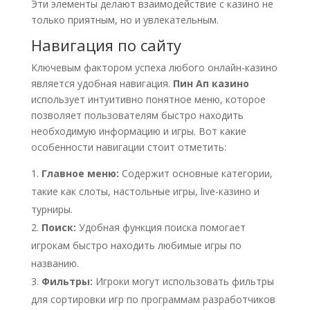
Эти элементы делают взаимодействие с казино не
только приятным, но и увлекательным.
Навигация по сайту
Ключевым фактором успеха любого онлайн-казино
является удобная навигация.
Пин Ап казино
использует интуитивно понятное меню, которое
позволяет пользователям быстро находить
необходимую информацию и игры. Вот какие
особенности навигации стоит отметить:
Главное меню:
Содержит основные категории,
такие как слоты, настольные игры, live-казино и
турниры.
Поиск:
Удобная функция поиска помогает
игрокам быстро находить любимые игры по
названию.
Фильтры:
Игроки могут использовать фильтры
для сортировки игр по программам разработчиков