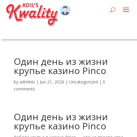
Один день из жизни
крупье казино Pinco
by
admlnlx
|
Jun 21, 2026
|
Uncategorized
|
0
comments
Один день из жизни
крупье казино Pinco