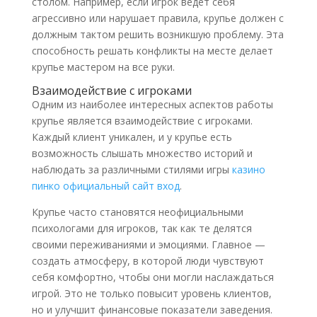
столом. Например, если игрок ведет себя
агрессивно или нарушает правила, крупье должен с
должным тактом решить возникшую проблему. Эта
способность решать конфликты на месте делает
крупье мастером на все руки.
Взаимодействие с игроками
Одним из наиболее интересных аспектов работы
крупье является взаимодействие с игроками.
Каждый клиент уникален, и у крупье есть
возможность слышать множество историй и
наблюдать за различными стилями игры
казино
пинко официальный сайт вход
.
Крупье часто становятся неофициальными
психологами для игроков, так как те делятся
своими переживаниями и эмоциями. Главное —
создать атмосферу, в которой люди чувствуют
себя комфортно, чтобы они могли наслаждаться
игрой. Это не только повысит уровень клиентов,
но и улучшит финансовые показатели заведения.