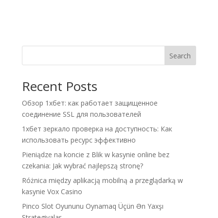
l
t
e
r
n
Search
a
t
Recent Posts
i
v
Обзор 1хбет: как работает защищенное
e
соединение SSL для пользователей
:
1хбет зеркало проверка на доступность: Как
использовать ресурс эффективно
Pieniądze na koncie z Blik w kasynie online bez
czekania: Jak wybrać najlepszą stronę?
Różnica między aplikacją mobilną a przeglądarką w
kasynie Vox Casino
Pinco Slot Oyununu Oynamaq Üçün Ən Yaxşı
Strategiyalar