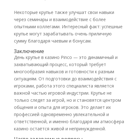
Некоторые крупье также улучшат свои навыки
через семинары и взаимодействие с более
опытными коллегами. Интересный факт: успешные
крупье могут зарабатывать очень приличную
сумму благодаря чаевым и бонусам.
Заключение
День крупье в казино Pinco — это динамичный и
захватывающий процесс, который требует
многообразия навыков и готовности к разным
ситуациям. От подготовки до взаимодействия с
игроками, работа этого специалиста является
важной частью игровой индустрии. Крупье не
только следят за игрой, но и становятся центром
общения и опыта для игроков. Это делает их
профессией одновременно увлекательной и
ответственной, и именно благодаря им атмосфера
казино остаётся живой и непринужденной.