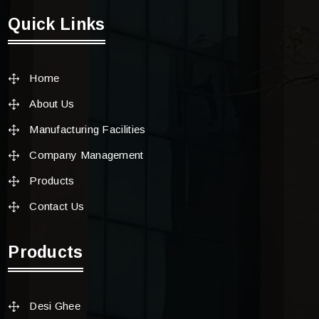
Quick Links
Home
About Us
Manufacturing Facilities
Company Management
Products
Contact Us
Products
Desi Ghee