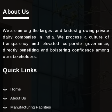
About Us
We are among the largest and fastest growing private
dairy companies in India. We process a culture of
transparency and elevated corporate governance,
directly benefiting and bolstering confidence among
our stakeholders.
Quick Links
Home
About Us
Manufacturing Facilities