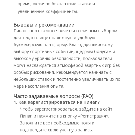
время, включая бесплатные ставки и
увеличенные коэффициенты.
Выводы и рекомендации
Пинап спорт казино является отличным выбором
для тех, кто ищет надежную и удобную
букмекерскую платформу. Благодаря широкому
выбору спортивных событий, щедрым бонусам и
высокому уровню безопасности, пользователи
могут наслаждаться атмосферой азартных игр без
особых рискования. Рекомендуется начинать с
небольших ставок и постепенно увеличивать их по
мере накопления опыта.
Часто задаваемые вопросы (FAQ)
1. Как зарегистрироваться на Пинап?
Чтобы зарегистрироваться, зайдите на сайт
Пинап и нажмите на кнопку «Регистрация».
Заполните все необходимые поля и
подтвердите свою учетную запись.