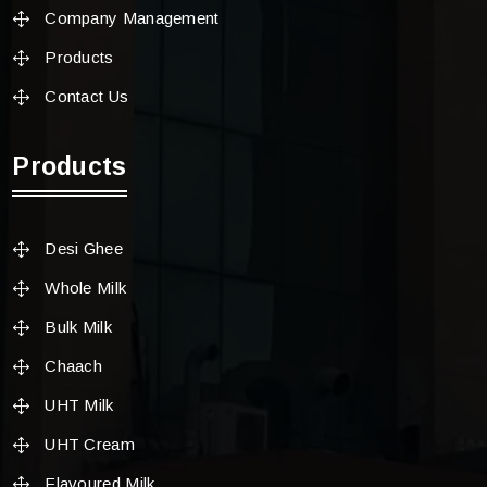
Company Management
Products
Contact Us
Products
Desi Ghee
Whole Milk
Bulk Milk
Chaach
UHT Milk
UHT Cream
Flavoured Milk