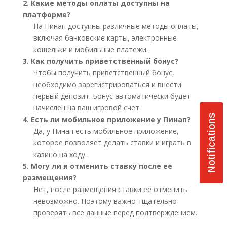
2. Какие методы оплаты доступны на
платформе?
На Пинап доступны различные методы оплаты,
включая банковские карты, электронные
кошельки и мобильные платежи.
3. Как получить приветственный бонус?
Чтобы получить приветственный бонус,
необходимо зарегистрироваться и внести
первый депозит. Бонус автоматически будет
начислен на ваш игровой счет.
Notifications
4. Есть ли мобильное приложение у Пинап?
Да, у Пинап есть мобильное приложение,
которое позволяет делать ставки и играть в
казино на ходу.
5. Могу ли я отменить ставку после ее
размещения?
Нет, после размещения ставки ее отменить
невозможно. Поэтому важно тщательно
проверять все данные перед подтверждением.