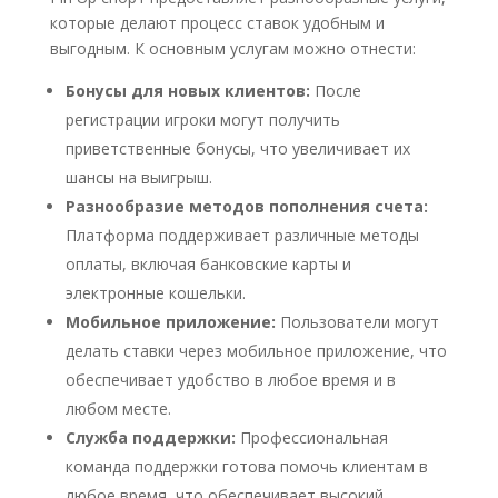
которые делают процесс ставок удобным и
выгодным. К основным услугам можно отнести:
Бонусы для новых клиентов:
После
регистрации игроки могут получить
приветственные бонусы, что увеличивает их
шансы на выигрыш.
Разнообразие методов пополнения счета:
Платформа поддерживает различные методы
оплаты, включая банковские карты и
электронные кошельки.
Мобильное приложение:
Пользователи могут
делать ставки через мобильное приложение, что
обеспечивает удобство в любое время и в
любом месте.
Служба поддержки:
Профессиональная
команда поддержки готова помочь клиентам в
любое время, что обеспечивает высокий