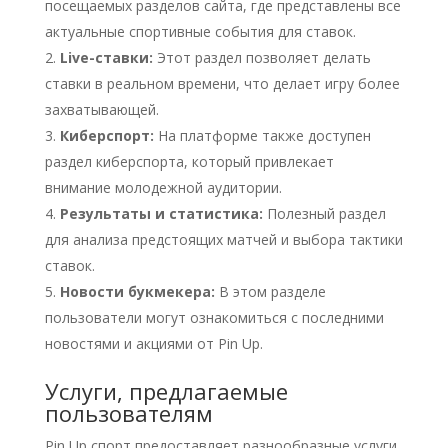
посещаемых разделов сайта, где представлены все
актуальные спортивные события для ставок.
Live-ставки:
Этот раздел позволяет делать
ставки в реальном времени, что делает игру более
захватывающей.
Киберспорт:
На платформе также доступен
раздел киберспорта, который привлекает
внимание молодежной аудитории.
Результаты и статистика:
Полезный раздел
для анализа предстоящих матчей и выбора тактики
ставок.
Новости букмекера:
В этом разделе
пользователи могут ознакомиться с последними
новостями и акциями от Pin Up.
Услуги, предлагаемые
пользователям
Pin Up спорт предоставляет разнообразные услуги,