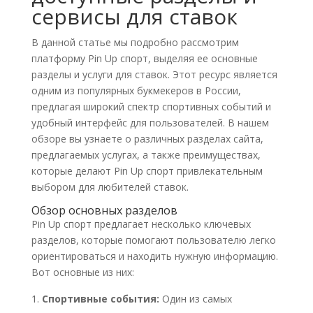
сервисы для ставок
В данной статье мы подробно рассмотрим
платформу Pin Up спорт, выделяя ее основные
разделы и услуги для ставок. Этот ресурс является
одним из популярных букмекеров в России,
предлагая широкий спектр спортивных событий и
удобный интерфейс для пользователей. В нашем
обзоре вы узнаете о различных разделах сайта,
предлагаемых услугах, а также преимуществах,
которые делают Pin Up спорт привлекательным
выбором для любителей ставок.
Обзор основных разделов
Pin Up спорт предлагает несколько ключевых
разделов, которые помогают пользователю легко
ориентироваться и находить нужную информацию.
Вот основные из них:
Спортивные события:
Один из самых