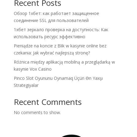
Recent Posts
i
v
Обзор 1хбет: как работает защищенное
e
соединение SSL для пользователей
:
1хбет зеркало проверка на доступность: Как
использовать ресурс эффективно
Pieniądze na koncie z Blik w kasynie online bez
czekania: Jak wybrać najlepszą stronę?
Różnica między aplikacją mobilną a przeglądarką w
kasynie Vox Casino
Pinco Slot Oyununu Oynamaq Üçün Ən Yaxşı
Strategiyalar
Recent Comments
No comments to show.