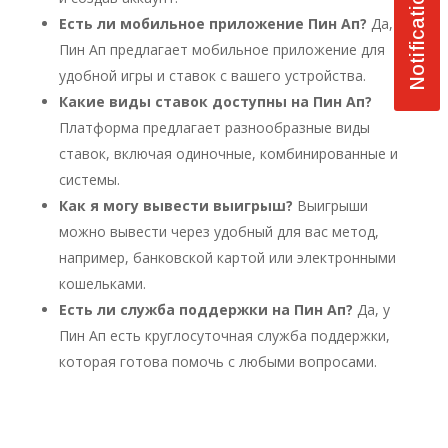
Notifications
Есть ли мобильное приложение Пин Ап?
Да,
Пин Ап предлагает мобильное приложение для
удобной игры и ставок с вашего устройства.
Какие виды ставок доступны на Пин Ап?
Платформа предлагает разнообразные виды
ставок, включая одиночные, комбинированные и
системы.
Как я могу вывести выигрыш?
Выигрыши
можно вывести через удобный для вас метод,
например, банковской картой или электронными
кошельками.
Есть ли служба поддержки на Пин Ап?
Да, у
Пин Ап есть круглосуточная служба поддержки,
которая готова помочь с любыми вопросами.