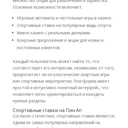
множество опций для развлечения и заработка.
Основные возможности включают:
Игровые автоматы и настольные игры в казино.
Спортивные ставки на популярные виды спорта.
Живое казино с реальными дилерами.
Бонусные предложения и акции для новых и
постоянных клиентов.
Каждый пользователь может найти то, что
соответствует его интересам, независимо от того,
предпочитает ли он классические азартные игры
или спортивные мероприятия. Платформа имеет
простой и интуитивно понятный интерфейс, что
позволяет легко ориентироваться и находить
нужные разделы.
Спортивные ставки на Пин Ап
Согласно статистике, спортивные ставки являются
одним из самых популярных направлений на