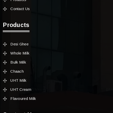
Contact Us
Products
Desi Ghee
Whole Milk
Bulk Milk
Chaach
UHT Milk
UHT Cream
Flavoured Milk