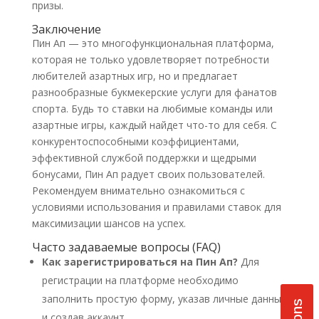
призы.
Заключение
Пин Ап — это многофункциональная платформа,
которая не только удовлетворяет потребности
любителей азартных игр, но и предлагает
разнообразные букмекерские услуги для фанатов
спорта. Будь то ставки на любимые команды или
азартные игры, каждый найдет что-то для себя. С
конкурентоспособными коэффициентами,
эффективной службой поддержки и щедрыми
бонусами, Пин Ап радует своих пользователей.
Рекомендуем внимательно ознакомиться с
условиями использования и правилами ставок для
максимизации шансов на успех.
Часто задаваемые вопросы (FAQ)
Как зарегистрироваться на Пин Ап?
Для
регистрации на платформе необходимо
заполнить простую форму, указав личные данные
и создав аккаунт.