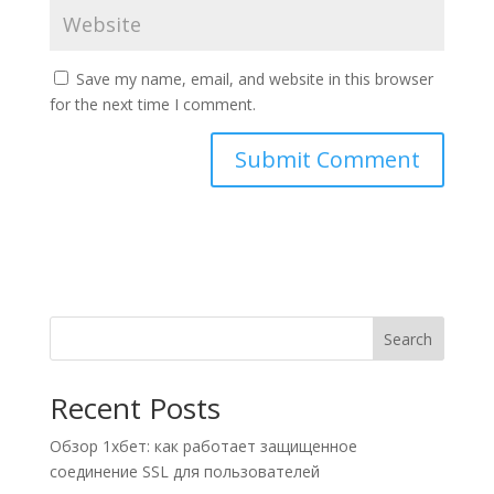
Save my name, email, and website in this browser
for the next time I comment.
A
l
t
e
r
n
Search
a
t
Recent Posts
i
v
Обзор 1хбет: как работает защищенное
e
соединение SSL для пользователей
: