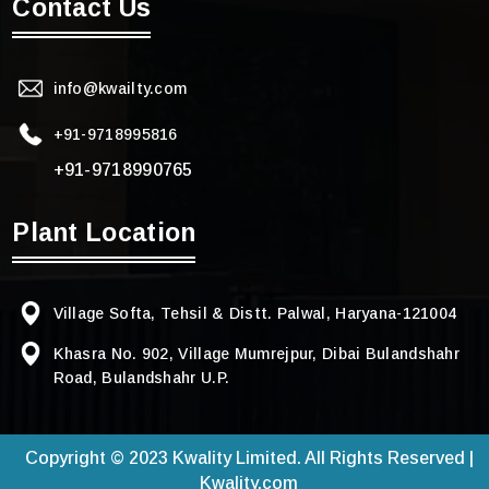
Contact Us
info@kwailty.com
+91-9718995816
+91-9718990765
Plant Location
Village Softa, Tehsil & Distt. Palwal, Haryana-121004
Khasra No. 902, Village Mumrejpur, Dibai Bulandshahr
Road, Bulandshahr U.P.
Copyright © 2023 Kwality Limited. All Rights Reserved |
Kwality.com