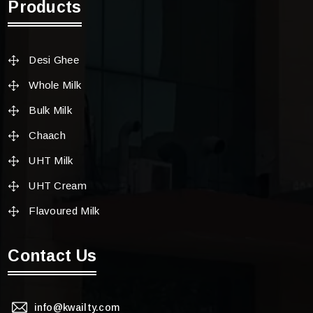
Products
Desi Ghee
Whole Milk
Bulk Milk
Chaach
UHT Milk
UHT Cream
Flavoured Milk
Contact Us
info@kwailty.com