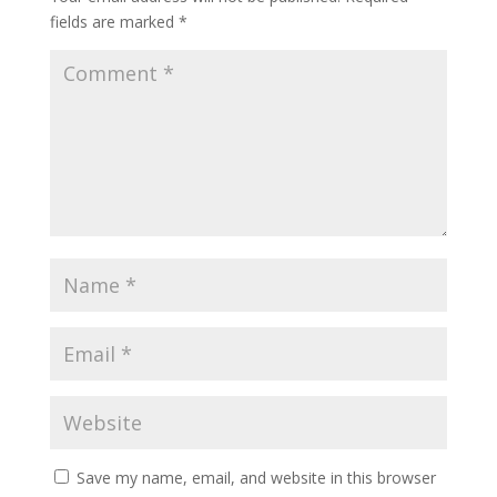
fields are marked
*
Save my name, email, and website in this browser