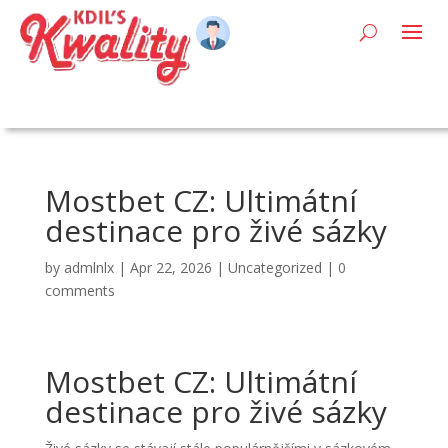
Mostbet CZ: Ultimátní
destinace pro živé sázky
by
admlnlx
|
Apr 22, 2026
|
Uncategorized
|
0
comments
Mostbet CZ: Ultimátní
destinace pro živé sázky