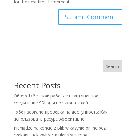
for the next time I comment.
A
l
t
e
r
n
Search
a
t
Recent Posts
i
v
Обзор 1хбет: как работает защищенное
e
соединение SSL для пользователей
:
1хбет зеркало проверка на доступность: Как
использовать ресурс эффективно
Pieniądze na koncie z Blik w kasynie online bez
czekania: Jak wybrać najlepszą stronę?