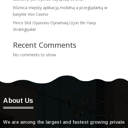
Różnica między aplikacją mobilną a przeglądarką w
kasynie Vox Casino
Pinco Slot Oyununu Oynamaq Üçün Ən Yaxşı
Strategiyalar
Recent Comments
No comments to show.
About Us
We are among the largest and fastest growing private